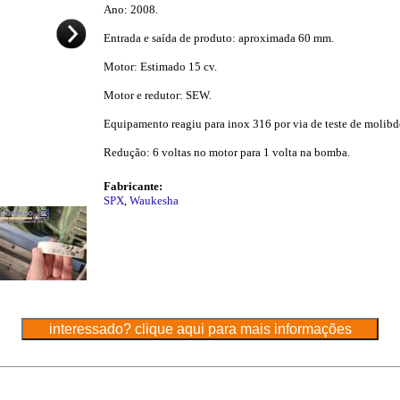
Ano: 2008.
Entrada e saída de produto: aproximada 60 mm.
Motor: Estimado 15 cv.
Motor e redutor: SEW.
Equipamento reagiu para inox 316 por via de teste de molibd
Redução: 6 voltas no motor para 1 volta na bomba.
Fabricante:
SPX
,
Waukesha