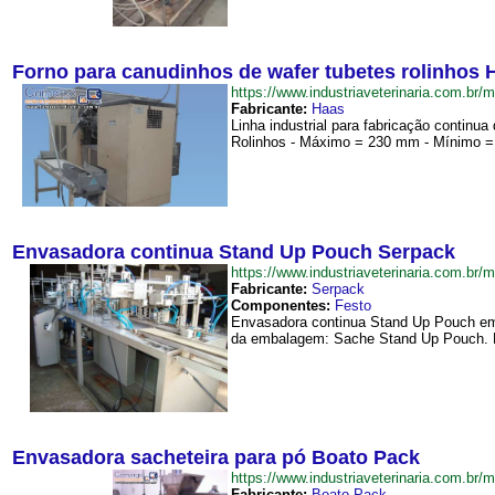
Forno para canudinhos de wafer tubetes rolinhos 
https://www.industriaveterinaria.com.
Fabricante:
Haas
Linha industrial para fabricação continu
Rolinhos - Máximo = 230 mm - Mínimo = 
Envasadora continua Stand Up Pouch Serpack
https://www.industriaveterinaria.com
Fabricante:
Serpack
Componentes:
Festo
Envasadora continua Stand Up Pouch em
da embalagem: Sache Stand Up Pouch. R
Envasadora sacheteira para pó Boato Pack
https://www.industriaveterinaria.com.
Fabricante:
Boato Pack