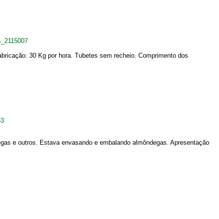
s_2115007
 fabricação: 30 Kg por hora. Tubetes sem recheio. Comprimento dos
63
egas e outros. Estava envasando e embalando almôndegas. Apresentação