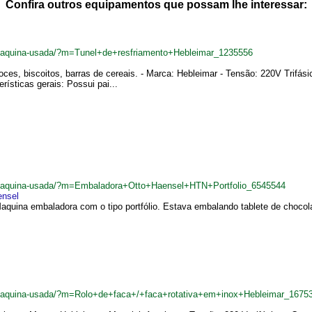
Confira outros equipamentos que possam lhe interessar:
r/maquina-usada/?m=Tunel+de+resfriamento+Hebleimar_1235556
oces, biscoitos, barras de cereais. - Marca: Hebleimar - Tensão: 220V Trifá
ísticas gerais: Possui pai...
br/maquina-usada/?m=Embaladora+Otto+Haensel+HTN+Portfolio_6545544
ensel
aquina embaladora com o tipo portfólio. Estava embalando tablete de cho
br/maquina-usada/?m=Rolo+de+faca+/+faca+rotativa+em+inox+Hebleimar_1675