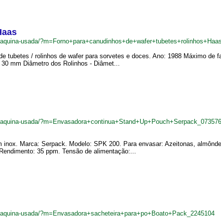
Haas
br/maquina-usada/?m=Forno+para+canudinhos+de+wafer+tubetes+rolinhos+Haa
a de tubetes / rolinhos de wafer para sorvetes e doces. Ano: 1988 Máximo de
30 mm Diâmetro dos Rolinhos - Diâmet...
.br/maquina-usada/?m=Envasadora+continua+Stand+Up+Pouch+Serpack_07357
 inox. Marca: Serpack. Modelo: SPK 200. Para envasar: Azeitonas, almônd
endimento: 35 ppm. Tensão de alimentação:...
br/maquina-usada/?m=Envasadora+sacheteira+para+po+Boato+Pack_2245104