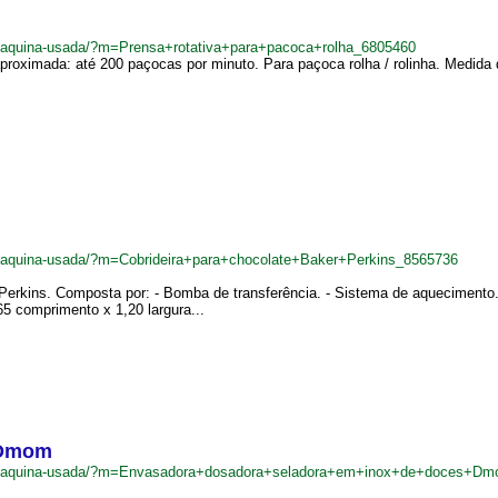
r/maquina-usada/?m=Prensa+rotativa+para+pacoca+rolha_6805460
roximada: até 200 paçocas por minuto. Para paçoca rolha / rolinha. Medida d
r/maquina-usada/?m=Cobrideira+para+chocolate+Baker+Perkins_8565736
Perkins. Composta por: - Bomba de transferência. - Sistema de aquecimento. 
5 comprimento x 1,20 largura...
 Dmom
.br/maquina-usada/?m=Envasadora+dosadora+seladora+em+inox+de+doces+D