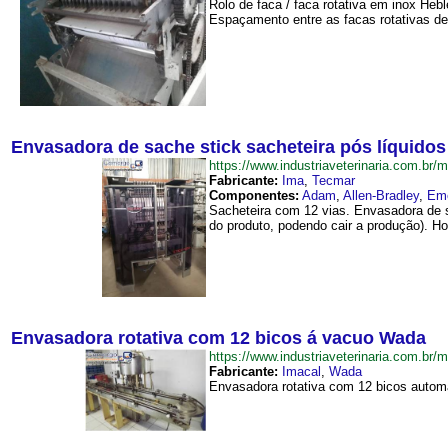
Rolo de faca / faca rotativa em inox Heb
Espaçamento entre as facas rotativas d
Envasadora de sache stick sacheteira pós líquidos
https://www.industriaveterinaria.com.
Fabricante:
Ima
,
Tecmar
Componentes:
Adam
,
Allen-Bradley
,
Em
Sacheteira com 12 vias. Envasadora de s
do produto, podendo cair a produção). Hor
Envasadora rotativa com 12 bicos á vacuo Wada
https://www.industriaveterinaria.com
Fabricante:
Imacal
,
Wada
Envasadora rotativa com 12 bicos automá