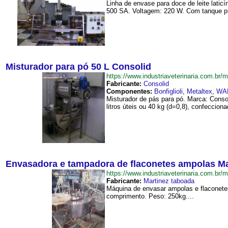
Linha de envase para doce de leite lati
500 SA. Voltagem: 220 W. Com tanque pu
Misturador para pó 50 L Consolid
https://www.industriaveterinaria.com.
Fabricante:
Consolid
Componentes:
Bonfiglioli
,
Metaltex
,
WA
Misturador de pás para pó. Marca: Conso
litros úteis ou 40 kg (d=0,8), confeccion
Envasadora e tampadora de flaconetes ampolas M
https://www.industriaveterinaria.com
Fabricante:
Martinez taboada
Máquina de envasar ampolas e flaconetes
comprimento. Peso: 250kg....