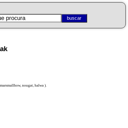
aak
 marsmallhow, nougat, halwa ).