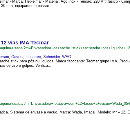
leimar - Marca: Hebleimar - Material: Aço inox - Tensão: 220 V trifásico - Co
e 30 mm, equipamento possui...
 12 vias IMA Tecmar
br/maquina-usada/?m=Envasadora+de+sache+stick+sacheteira+pos+liquidos
erson
,
Gaynor
,
Lineartec
,
Schneider
,
WEG
ache stick para pós ou liquidos. Marca fabricante: Tecmar grupo IMA. Produ
as de uso e golpes: Verifica...
.br/maquina-usada/?m=Envasadora+rotativa+com+12+bicos+a+vacuo+Wada_05
tica. Sistema de envase á vacuo. Marca: Wada, Imacal. Modelo: Mr – 12. Est