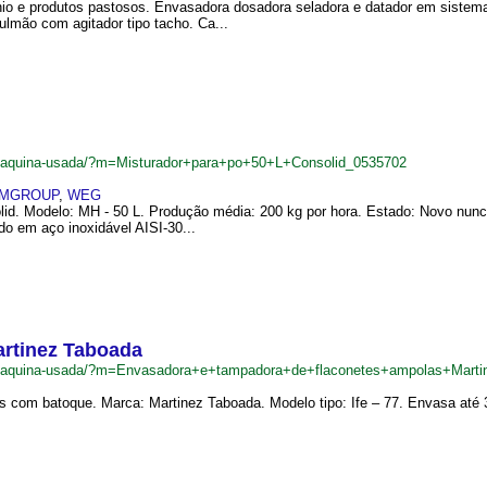
cínio e produtos pastosos. Envasadora dosadora seladora e datador em sistem
lmão com agitador tipo tacho. Ca...
br/maquina-usada/?m=Misturador+para+po+50+L+Consolid_0535702
MGROUP
,
WEG
lid. Modelo: MH - 50 L. Produção média: 200 kg por hora. Estado: Novo nunca
ado em aço inoxidável AISI-30...
artinez Taboada
.br/maquina-usada/?m=Envasadora+e+tampadora+de+flaconetes+ampolas+Mar
 com batoque. Marca: Martinez Taboada. Modelo tipo: Ife – 77. Envasa até 30