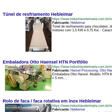
Túnel de resfriamento Hebleimar
https://www.industriaveterinaria.com.b
Fabricante:
Hebleimar
Túnel de resfriamento para chocolates, d
motores com 1,5 KW e 0,75 Kw. - Caracter
Embaladora Otto Haensel HTN Portfólio
https://www.industriaveterinaria.com.
Fabricante:
Hansel Processing
,
Otto Ha
Embaladora Otto Hansel. Modelo: HTN M
x 5 mm....
Rolo de faca / faca rotativa em inox Hebleimar
https://www.industriaveterinaria.com.
Fabricante:
Hebleimar