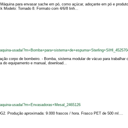
. Máquina para envasar sache em pó, como açúcar, adoçante em pó e produt
 Modelo: Tornado 8. Formato com 4/6/8 linh...
.br/maquina-usada/?m=Bomba+para+sistema+de+espuma+Sterling+SIHI_452570
ação corpo de bombeiro. - Bomba, sistema modular de vácuo para trabalhar c
ta do equipamento e manual, download...
br/maquina-usada/?m=Envasadoras+Mesal_2465126
2. Produção aproximada: 9.000 frascos / hora. Frasco PET de 500 ml....