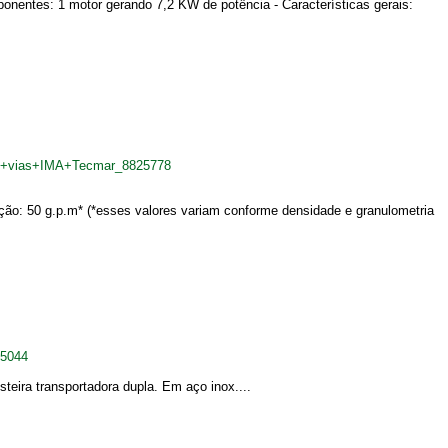
mponentes: 1 motor gerando 7,2 KW de potência - Características gerais:
+12+vias+IMA+Tecmar_8825778
ção: 50 g.p.m* (*esses valores variam conforme densidade e granulometria
45044
eira transportadora dupla. Em aço inox....