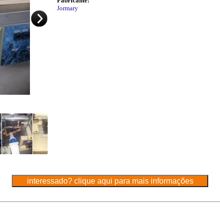
Fabricante:
Jormary