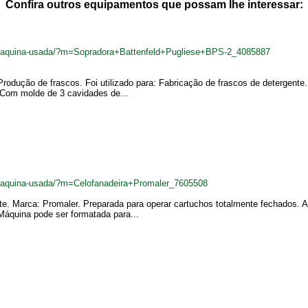
Confira outros equipamentos que possam lhe interessar:
br/maquina-usada/?m=Sopradora+Battenfeld+Pugliese+BPS-2_4085887
rodução de frascos. Foi utilizado para: Fabricação de frascos de detergente
. Com molde de 3 cavidades de...
r/maquina-usada/?m=Celofanadeira+Promaler_7605508
nte. Marca: Promaler. Preparada para operar cartuchos totalmente fechados. 
áquina pode ser formatada para...