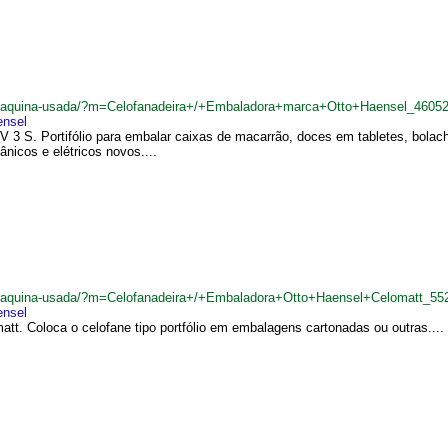
br/maquina-usada/?m=Celofanadeira+/+Embaladora+marca+Otto+Haensel_4605
ensel
3 S. Portifólio para embalar caixas de macarrão, doces em tabletes, bolach
nicos e elétricos novos....
br/maquina-usada/?m=Celofanadeira+/+Embaladora+Otto+Haensel+Celomatt_55
ensel
tt. Coloca o celofane tipo portfólio em embalagens cartonadas ou outras....