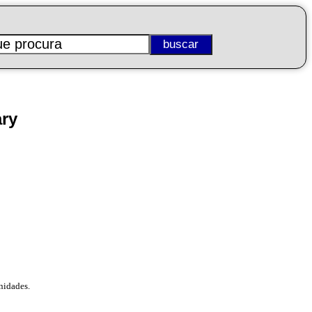
ry
nidades.