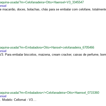
br/maquina-usada/?m=Celofanadeira+Otto+Haensel+V3_3345547
ensel
e macarrão, doces, bolachas, chás para se embalar com celofane, totalmente 
br/maquina-usada/?m=Embaladora+Otto+Hansel+celofanadeira_6705466
ensel
. Para embalar biscoitos, maizena, cream cracker, caixas de perfume, bomb
br/maquina-usada/?m=Embaladora+/+Celofanadeira+Otto+Haensel_0715360
ensel
 Modelo: Cellomat - V3....