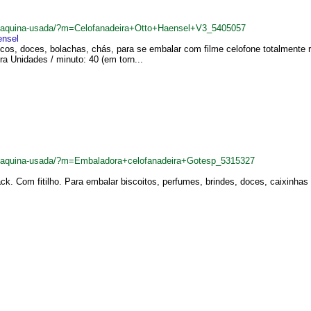
br/maquina-usada/?m=Celofanadeira+Otto+Haensel+V3_5405057
ensel
cos, doces, bolachas, chás, para se embalar com filme celofone totalmente 
ra Unidades / minuto: 40 (em torn...
br/maquina-usada/?m=Embaladora+celofanadeira+Gotesp_5315327
 Com fitilho. Para embalar biscoitos, perfumes, brindes, doces, caixinhas e