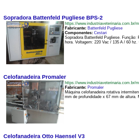
Sopradora Battenfeld Pugliese BPS-2
https://www.industriaveterinaria.com.
Fabricante:
Battenfeld Pugliese
Componentes:
Cestari
Sopradora Battenfeld Pugliese. Função: P
hora. Voltagem: 220 Vac / 135 A / 60 hz
Celofanadeira Promaler
https://www.industriaveterinaria.com.b
Fabricante:
Promaler
Máquina celofanadeira rotativa intermite
mm de profundidade x 67 mm de altura. M
Celofanadeira Otto Haensel V3