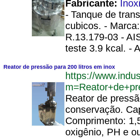
Fabricante:
Inoxi
- Tanque de tran
cubicos. - Marca:
R.13.179-03 - AIS
teste 3.9 kcal. - 
Reator de pressão para 200 litros em inox
https://www.indu
m=Reator+de+pr
Reator de pressã
conservação. Cap
Comprimento: 1,
oxigênio, PH e ou