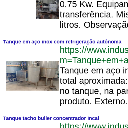
0,75 Kw. Equipam
transferência. M
litros. Observaçã
Tanque em aço inox com refrigeração autônoma
https://www.indu
m=Tanque+em+ac
Tanque em aço in
total aproximada
no tanque, na par
produto. Externo.
Tanque tacho buller concentrador Incal
https://www.indu