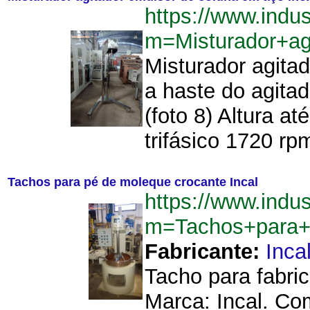
https://www.indu
m=Misturador+a
Misturador agita
a haste do agita
(foto 8) Altura a
trifásico 1720 rp
Tachos para pé de moleque crocante Incal
https://www.indu
m=Tachos+para+
Fabricante:
Inca
Tacho para fabri
Marca: Incal. Co