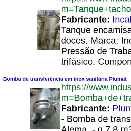
m=Tanque+tacho+
Fabricante:
Inca
Tanque encamisa
doces. Marca: In
Pressão de Traba
trifásico. Compo
Bomba de transferência em inox sanitária Plumat
https://www.indu
m=Bomba+de+tra
Fabricante:
Plu
- Bomba de transf
Alema. - q 7,8 m3