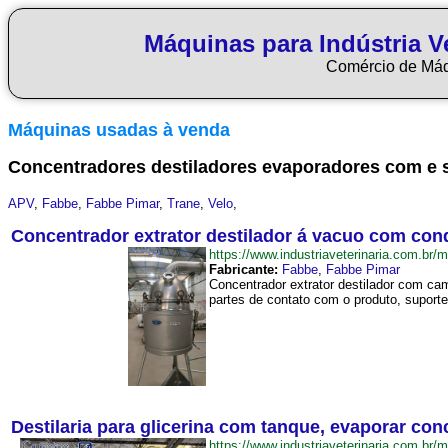
Máquinas para Indústria Ve
Comércio de Má
Máquinas usadas à venda
Concentradores destiladores evaporadores com e
APV
,
Fabbe
,
Fabbe Pimar
,
Trane
,
Velo
,
Concentrador extrator destilador á vacuo com co
https://www.industriaveterinaria.com
Fabricante:
Fabbe
,
Fabbe Pimar
Concentrador extrator destilador com c
partes de contato com o produto, suporte
Destilaria para glicerina com tanque, evaporar conc
https://www.industriaveterinaria.com.b