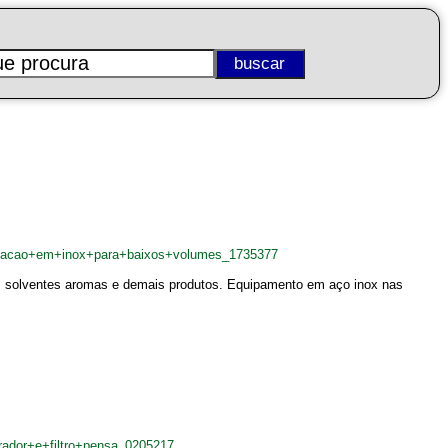
ensacao+em+inox+para+baixos+volumes_1735377
as solventes aromas e demais produtos. Equipamento em aço inox nas
trador+e+filtro+pensa_0205217