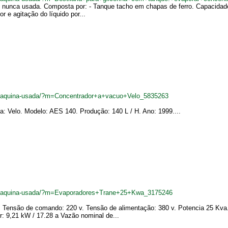
va, nunca usada. Composta por: - Tanque tacho em chapas de ferro. Capacidad
 e agitação do líquido por...
br/maquina-usada/?m=Concentrador+a+vacuo+Velo_5835263
: Velo. Modelo: AES 140. Produção: 140 L / H. Ano: 1999....
br/maquina-usada/?m=Evaporadores+Trane+25+Kwa_3175246
 Tensão de comando: 220 v. Tensão de alimentação: 380 v. Potencia 25 Kva.
: 9,21 kW / 17.28 a Vazão nominal de...