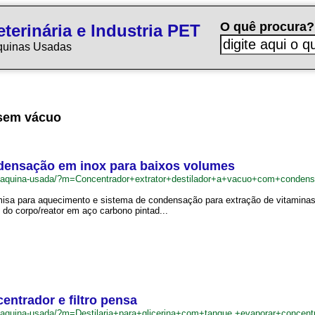
O quê procura?
terinária e Industria PET
quinas Usadas
 sem vácuo
ndensação em inox para baixos volumes
.br/maquina-usada/?m=Concentrador+extrator+destilador+a+vacuo+com+cond
amisa para aquecimento e sistema de condensação para extração de vitamin
 do corpo/reator em aço carbono pintad...
entrador e filtro pensa
r/maquina-usada/?m=Destilaria+para+glicerina+com+tanque.+evaporar+concen