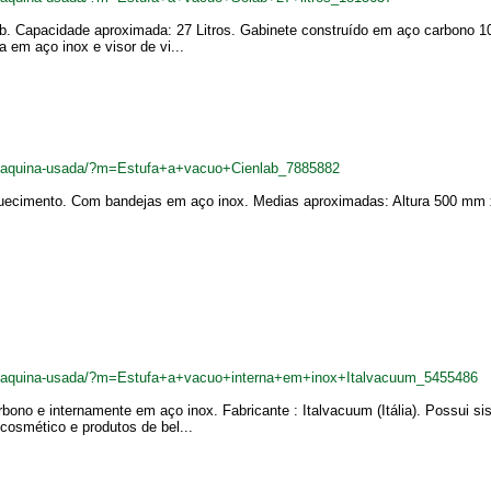
ab. Capacidade aproximada: 27 Litros. Gabinete construído em aço carbono 10
a em aço inox e visor de vi...
br/maquina-usada/?m=Estufa+a+vacuo+Cienlab_7885882
uecimento. Com bandejas em aço inox. Medias aproximadas: Altura 500 mm x
br/maquina-usada/?m=Estufa+a+vacuo+interna+em+inox+Italvacuum_5455486
ono e internamente em aço inox. Fabricante : Italvacuum (Itália). Possui si
 cosmético e produtos de bel...