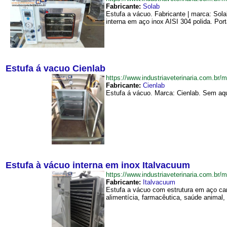
Fabricante:
Solab
Estufa a vácuo. Fabricante | marca: Sol
interna em aço inox AISI 304 polida. Port
Estufa á vacuo Cienlab
https://www.industriaveterinaria.com.
Fabricante:
Cienlab
Estufa á vácuo. Marca: Cienlab. Sem aq
Estufa à vácuo interna em inox Italvacuum
https://www.industriaveterinaria.com.
Fabricante:
Italvacuum
Estufa a vácuo com estrutura em aço carb
alimentícia, farmacêutica, saúde animal,