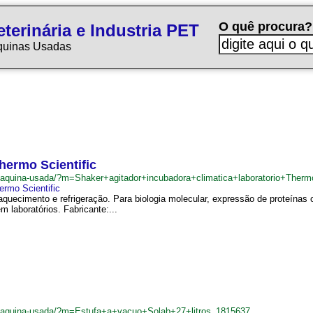
O quê procura?
terinária e Industria PET
quinas Usadas
hermo Scientific
r/maquina-usada/?m=Shaker+agitador+incubadora+climatica+laboratorio+Therm
ermo Scientific
aquecimento e refrigeração. Para biologia molecular, expressão de proteínas
 laboratórios. Fabricante:...
r/maquina-usada/?m=Estufa+a+vacuo+Solab+27+litros_1815637