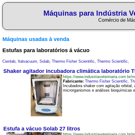
Máquinas para Indústria Ve
Comércio de Má
Máquinas usadas à venda
Estufas para laboratórios á vácuo
Cienlab
,
Italvacuum
,
Solab
,
Thermo Fisher Scientific
,
Thermo Scientific
,
Shaker agitador incubadora climática laboratório T
https://www.industriaveterinaria.com.b
Fabricante:
Thermo Fisher Scientific
,
Th
Incubadora shaker com agitação orbital, 
microrganismos e análises bioquímicas em
Estufa a vácuo Solab 27 litros
https://www.industriaveterinaria.com.b