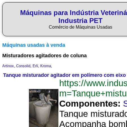
Máquinas para Indústria Veteriná
Industria PET
Comércio de Máquinas Usadas
Máquinas usadas à venda
Misturadores agitadores de coluna
Artinox
,
Consolid
,
Erli
,
Kroma
,
Tanque misturador agitador em polímero com eixo
https://www.indu
m=Tanque+mistu
Componentes:
Tanque misturado
Acompanha bomba