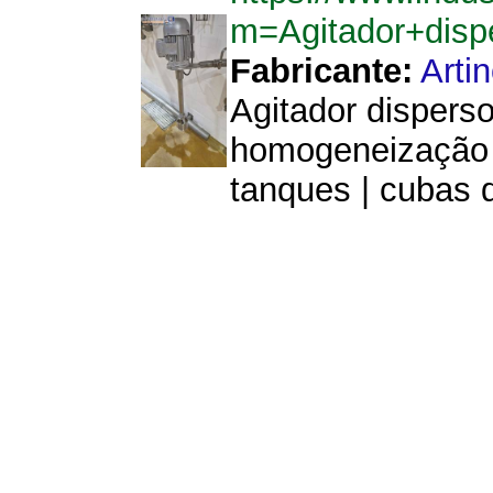
m=Agitador+disp
Fabricante:
Arti
Agitador disperso
homogeneização d
tanques | cubas d