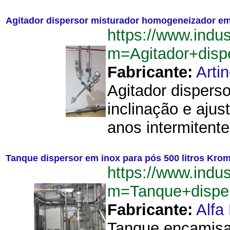
Agitador dispersor misturador homogeneizador em
https://www.indu
m=Agitador+dis
Fabricante:
Arti
Agitador dispers
inclinação e aju
anos intermitent
Tanque dispersor em inox para pós 500 litros Kro
https://www.indu
m=Tanque+dispe
Fabricante:
Alfa
Tanque encamisad