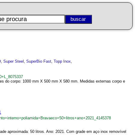
O
,
Super Steel
,
SuperBio Fast
,
Topp Inox
,
50+L_8075337
mensões do corpo: 1000 mm X 500 mm X 580 mm. Medidas externas corpo e
1
ento+interno+poliamida+Bravaeco+50+litros+ano+2021_4145378
dade aproximada: 50 litros. Ano: 2021. Com grade em aço inox removível