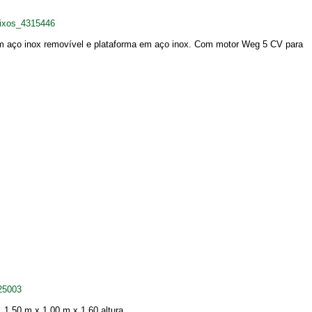
eixos_4315446
o em aço inox removível e plataforma em aço inox. Com motor Weg 5 CV para
125003
 1,50 m x 1,00 m x 1,60 altura....