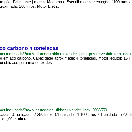
para pós. Fabricante | marca: Mecamau. Escotilha de alimentação: 1100 mm 
ximada: 200 litros. Motor Elétri...
aço carbono 4 toneladas
br/maquina-usada/?m=Misturador+ribbon+blender+para+pos+revestido+em+ac
ido em aço carbono. Capacidade aproximada: 4 toneladas. Motor redutor: 15 H
i utilizado para mix de óxidos...
r/maquina-usada/?m=Misturadores+ribbon+blender+inox_0035550
des: 01 unidade - 2.250 litros. 01 unidade - 1.100 litros. 01 unidade - 720 li
 x 1,00 m altura...