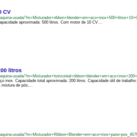
10 CV
br/maquina-usada/?m=Misturador+ribbon+blender+em+aco+inox+500+litros+10
Capacidade aproximada: 500 litros. Com motor de 10 CV....
00 litros
r/maquina-usada/?m=Misturador+horizontal+ribbon+blender+em+aco+inox+200+
ço inox. Capacidade total aproximada: 200 litros. Capacidade útil de trabalho
a mistura de pós,...
br/maquina-usada/?m=Misturador+Ribbon+Blender+em+aco+inox+para+pos_457