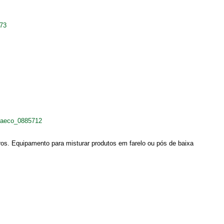
173
avaeco_0885712
tros. Equipamento para misturar produtos em farelo ou pós de baixa