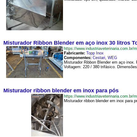
Misturador Ribbon Blender em aço inox 30 litros T
https://www.industriaveterinaria.com.
Fabricante:
Topp Inox
Componentes:
Cestari
,
WEG
Misturador Ribbon Blender em aço inox. 
Voltagem: 220 / 380 trifásico. Dimensões
Misturador ribbon blender em inox para pós
https://www.industriaveterinaria.com.
Misturador ribbon blender em inox para p