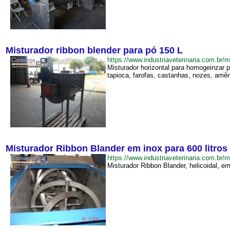
Misturador ribbon blender para pó 150 L
https://www.industriaveterinaria.com.
Misturador horizontal para homogeinzar 
tapioca, farofas, castanhas, nozes, amên
Misturador Ribbon Blander em inox para 600 litros
https://www.industriaveterinaria.com.
Misturador Ribbon Blander, helicoidal, e