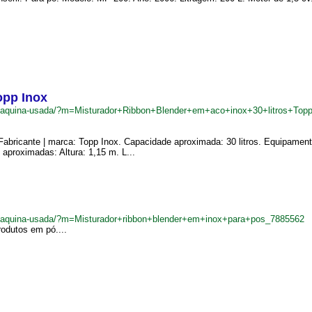
opp Inox
br/maquina-usada/?m=Misturador+Ribbon+Blender+em+aco+inox+30+litros+To
Fabricante | marca: Topp Inox. Capacidade aproximada: 30 litros. Equipament
 aproximadas: Altura: 1,15 m. L...
br/maquina-usada/?m=Misturador+ribbon+blender+em+inox+para+pos_7885562
rodutos em pó....