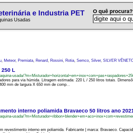
O quê procura?
terinária e Industria PET
quinas Usadas
u
,
Meteor
,
Premiata
,
Renard
,
Rossini
,
Rotia
,
Semco
,
Silver
,
SILVER VÊNET
 250 L
br/maquina-usada/?m=Misturador+horizontal+em+inox+com+pas+raspadores+2
padores para via húmida. Litragem estimada: 220 L / 250 litros totais. Di
1400 mm de largura X 650 mm de comp...
mento interno poliamida Bravaeco 50 litros ano 202
br/maquina-usada/?m=Misturador+ribbon+blender+em+aco+inox+com+revestim
om revestimento interno em poliamida. Fabricante | marca: Bravaeco. Capaci