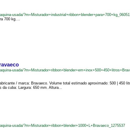
r/maquina-usada/?m=Misturador+industrial+ribbon+blender+para+700+kg_0605
ra 700 kg....
Bravaeco
br/maquina-usada/?m=Misturador+ribbon+blender+em+inox+500+450+litros+Br
abricante / marca: Bravaeco. Volume total estimado aproximado: 500 | 450 li
 da cuba: Largura: 650 mm. Altura...
br/maquina-usada/?m=Misturador+ribbon+blender+1000+L+Bravaeco_1275537