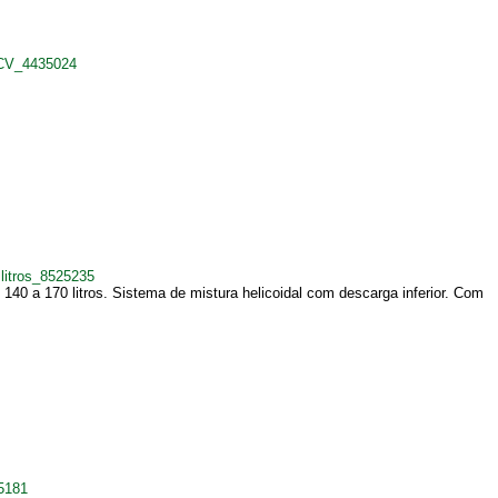
+CV_4435024
litros_8525235
: 140 a 170 litros. Sistema de mistura helicoidal com descarga inferior. Com
5181