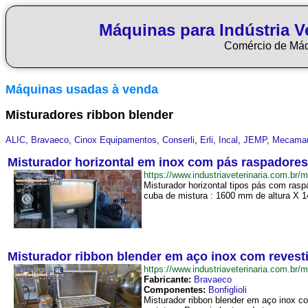
Máquinas para Indústria Ve
Comércio de Má
Máquinas usadas à venda
Misturadores ribbon blender
ALIC
,
Bravaeco
,
Cinox Equipamentos
,
Conserli
,
Erli
,
Incal
,
JEMP
,
Mecama
Misturador horizontal em inox com pás raspadores
https://www.industriaveterinaria.com.
Misturador horizontal tipos pás com ras
cuba de mistura : 1600 mm de altura X 
Misturador ribbon blender em aço inox com revesti
https://www.industriaveterinaria.com.
Fabricante:
Bravaeco
Componentes:
Bonfiglioli
Misturador ribbon blender em aço inox c