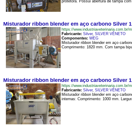
protetora. Possui abertura de tampa com 
Misturador ribbon blender em aço carbono Silver 10
https://www.industriaveterinaria.com.b
Fabricante:
Silver
,
SILVER VÊNETO
Componentes:
WEG
Misturador ribbon blender em aço carbono
Comprimento: 1820 mm. Com tampa biparti
Misturador ribbon blender em aço carbono Silver 15
https://www.industriaveterinaria.com.b
Fabricante:
Silver
,
SILVER VÊNETO
Misturador ribbon blender em aço carbon
internas: Comprimento: 1000 mm. Largura