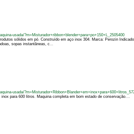
br/maquina-usada/?m=Misturador+ribbon+blender+para+po+150+L_2505400
produtos sólidos em pó. Construído em aço inox 304. Marca: Perozin Indicado
doas, sopas instantâneas, c...
br/maquina-usada/?m=Misturador+Ribbon+Blander+em+inox+para+600+litros_5
m inox para 600 litros. Maquina completa em bom estado de conservação....