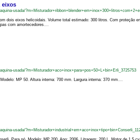
 eixos
br/maquina-usada/?m=Misturador+ribbon+blender+em+inox+300+litros+com+2+
Com dois eixos helicoidais. Volume total estimado: 300 litros. Com proteçã
ampas com amortecedores....
br/maquina-usada/?m=Misturador+aco+inox+para+pos+50+L+bin+Erli_3725753
. Modelo: MP 50. Altura interna: 700 mm. Largura interna: 370 mm....
r/maquina-usada/?m=Misturador+industrial+em+aco+inox+tipo+bin+Conserli_1
serli. Para pó. Modelo: MP 200. Ano: 2006. Litragem: 200 L. Motor de 1,5 cv.