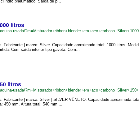
cilindro pneumático. Saída de p...
00 litros
r/maquina-usada/?m=Misturador+ribbon+blender+em+aco+carbono+Silver+1000
. Fabricante | marca: Silver. Capacidade aproximada total: 1000 litros. Med
da. Com saída inferior tipo gaveta. Com...
0 litros
r/maquina-usada/?m=Misturador+ribbon+blender+em+aco+carbono+Silver+150+
o. Fabricante | marca: Silver | SILVER VÊNETO. Capacidade aproximada total:
: 450 mm. Altura total: 540 mm....