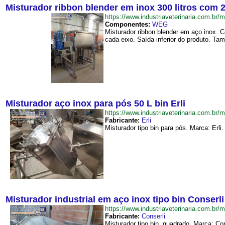
Misturador ribbon blender em inox 300 litros com 2
https://www.industriaveterinaria.com.
Componentes:
WEG
Misturador ribbon blender em aço inox. 
cada eixo. Saída inferior do produto. T
Misturador aço inox para pós 50 L bin Erli
https://www.industriaveterinaria.com.
Fabricante:
Erli
Misturador tipo bin para pós. Marca: Erli
Misturador industrial em aço inox tipo bin Conserli
https://www.industriaveterinaria.com.b
Fabricante:
Conserli
Misturador tipo bin, quadrado. Marca: Con