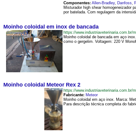
Componentes:
Allen-Bradley
,
Danfoss
,
Misturador high shear homogeneizador pa
por batelada. Com regulagem da intensida
Moinho coloidal em inox de bancada
https://www.industriaveterinaria.com.
Moinho coloidal de bancada em aço inox
como o gergelim. Voltagem: 220 V Monofá
Moinho coloidal Meteor Rex 2
https://www.industriaveterinaria.com.
Fabricante:
Meteor
Moinho coloidal em aço inox. Marca: Met
Para descrição técnica completa do fabric