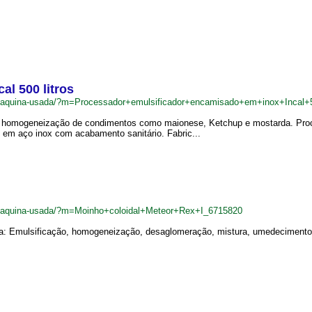
l 500 litros
br/maquina-usada/?m=Processador+emulsificador+encamisado+em+inox+Incal+
 homogeneização de condimentos como maionese, Ketchup e mostarda. Proces
em aço inox com acabamento sanitário. Fabric...
br/maquina-usada/?m=Moinho+coloidal+Meteor+Rex+I_6715820
ra: Emulsificação, homogeneização, desaglomeração, mistura, umedecimento