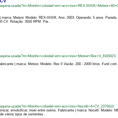
 CV
br/maquina-usada/?m=Moinho+coloidal+em+aco+inox+REX-III/II/K+Meteor+40
 | marca: Meteor. Modelo: REX-III/II/K. Ano: 2003. Operando: 5 anos. Parada
 40 CV. Rotação: 3555 RPM. Par...
br/maquina-usada/?m=Moinho+coloidal+em+aco+inox+Meteor+Rex+II_8165023
bricante | marca: Meteor. Modelo: Rex II Vazão: 200 - 2000 litros. Funil com 
br/maquina-usada/?m=Moinho+coloidal+em+aco+inox+Nocelli+4+CV_2375610
izar, emulsificar, moer entre outros. Fabricante | marca: Nocelli. Modelo: 
de vários tipos de sementes...