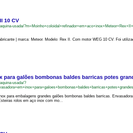
II 10 CV
br/maquina-usada/?m=Moinho+coloidal+refinador+em+aco+inox+Meteor+Rex+
abricante | marca: Meteor. Modelo: Rex II. Com motor WEG 10 CV. Foi utilizad
 para galões bombonas baldes barricas potes grande
maquina-usada/?
sadora+em+inox+para+galoes+bombonas+baldes+barricas+potes+grandes+
ox para embalagens grandes galões bombonas baldes barricas. Envasadora do
Esteiras rolos em aço inox com mo...