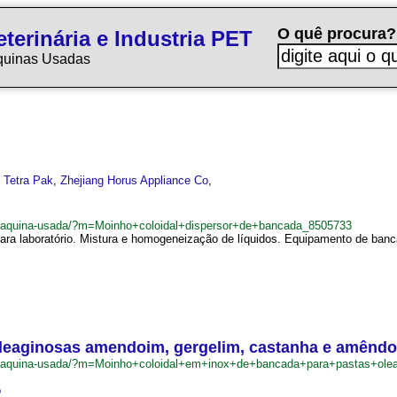
O quê procura?
terinária e Industria PET
quinas Usadas
,
Tetra Pak
,
Zhejiang Horus Appliance Co
,
br/maquina-usada/?m=Moinho+coloidal+dispersor+de+bancada_8505733
para laboratório. Mistura e homogeneização de líquidos. Equipamento de ban
oleaginosas amendoim, gergelim, castanha e amênd
.br/maquina-usada/?m=Moinho+coloidal+em+inox+de+bancada+para+pastas+
o