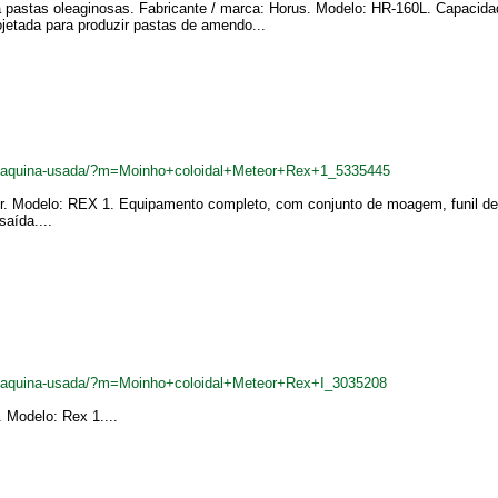
 pastas oleaginosas. Fabricante / marca: Horus. Modelo: HR-160L. Capacida
ojetada para produzir pastas de amendo...
br/maquina-usada/?m=Moinho+coloidal+Meteor+Rex+1_5335445
or. Modelo: REX 1. Equipamento completo, com conjunto de moagem, funil de
aída....
br/maquina-usada/?m=Moinho+coloidal+Meteor+Rex+I_3035208
. Modelo: Rex 1....