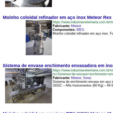
Moinho coloidal refinador em aço inox Meteor Rex 
https://www.industriaveterinaria.com.
Fabricante:
Meteor
Componentes:
WEG
Moinho coloidal refinador em aço inox. F
Sistema de envase enchimento envasadora em inox
https://www.industriaveterinaria.com.br/
m=Sistema+de+envase+enchimento+enva
Fabricante:
Meteor
,
Serac
Sistema de enchimento envase em aço in
3101C – Alfa Instrumentos (60 Kg) – 04 