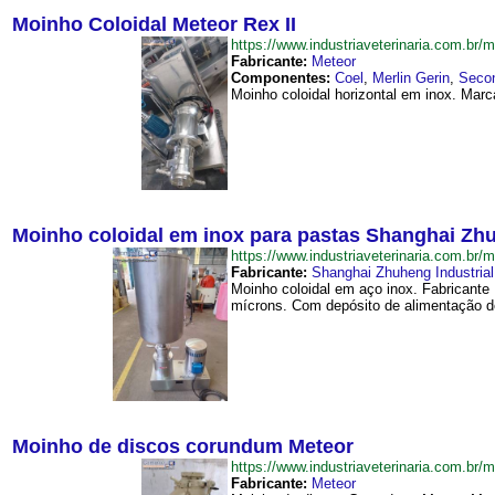
Moinho Coloidal Meteor Rex II
https://www.industriaveterinaria.com.
Fabricante:
Meteor
Componentes:
Coel
,
Merlin Gerin
,
Seco
Moinho coloidal horizontal em inox. Mar
Moinho coloidal em inox para pastas Shanghai Zhu
https://www.industriaveterinaria.com.
Fabricante:
Shanghai Zhuheng Industrial
Moinho coloidal em aço inox. Fabricante
mícrons. Com depósito de alimentação de 
Moinho de discos corundum Meteor
https://www.industriaveterinaria.com.
Fabricante:
Meteor