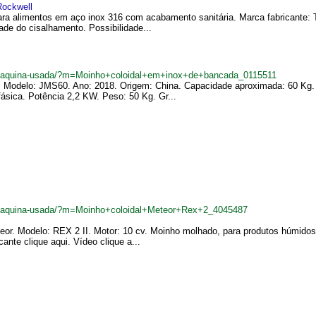
Rockwell
ra alimentos em aço inox 316 com acabamento sanitária. Marca fabricante: 
de do cisalhamento. Possibilidade...
br/maquina-usada/?m=Moinho+coloidal+em+inox+de+bancada_0115511
. Modelo: JMS60. Ano: 2018. Origem: China. Capacidade aproximada: 60 Kg. 
sica. Potência 2,2 KW. Peso: 50 Kg. Gr...
br/maquina-usada/?m=Moinho+coloidal+Meteor+Rex+2_4045487
eor. Modelo: REX 2 II. Motor: 10 cv. Moinho molhado, para produtos húmido
ante clique aqui. Vídeo clique a...