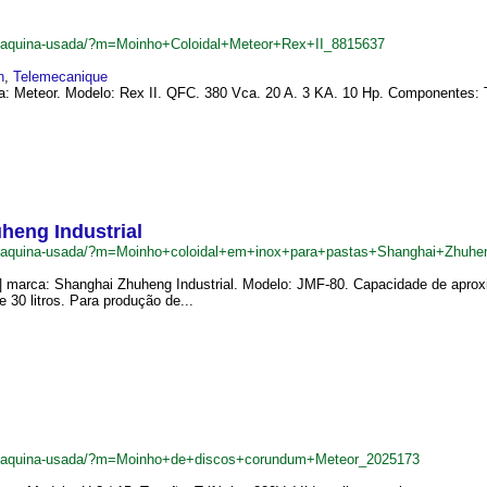
br/maquina-usada/?m=Moinho+Coloidal+Meteor+Rex+II_8815637
n
,
Telemecanique
ca: Meteor. Modelo: Rex II. QFC. 380 Vca. 20 A. 3 KA. 10 Hp. Componentes: T
heng Industrial
br/maquina-usada/?m=Moinho+coloidal+em+inox+para+pastas+Shanghai+Zhuhe
 | marca: Shanghai Zhuheng Industrial. Modelo: JMF-80. Capacidade de aproxi
30 litros. Para produção de...
br/maquina-usada/?m=Moinho+de+discos+corundum+Meteor_2025173