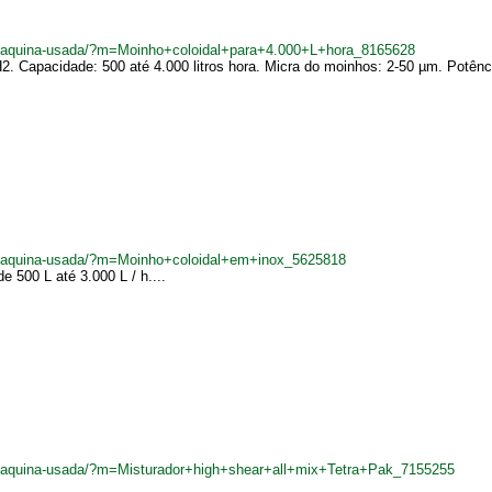
br/maquina-usada/?m=Moinho+coloidal+para+4.000+L+hora_8165628
2. Capacidade: 500 até 4.000 litros hora. Micra do moinhos: 2-50 µm. Potê
br/maquina-usada/?m=Moinho+coloidal+em+inox_5625818
 500 L até 3.000 L / h....
r/maquina-usada/?m=Misturador+high+shear+all+mix+Tetra+Pak_7155255