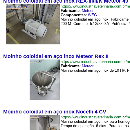
Moinho coloidal em aço inox REX-III/II/K Meteor 40
https://www.industriaveterinaria.com.
Fabricante:
Meteor
Componentes:
WEG
Moinho coloidal em aço inox. Fabricante
200 M. Corrente: 57.3/33.0 A. Potência:
Moinho coloidal em aço inox Meteor Rex II
https://www.industriaveterinaria.com.
Fabricante:
Meteor
Moinho coloidal em aço inox de 10 HP. Fa
Moinho coloidal em aço inox Nocelli 4 CV
https://www.industriaveterinaria.com.
Moinho coloidal em aço inox para homogen
Tempo de operação: 6 dias. Para pastas 