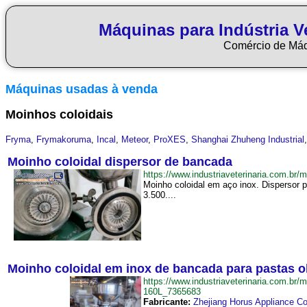
Máquinas para Indústria Ve
Comércio de Má
Máquinas usadas à venda
Moinhos coloidais
Fryma
,
Frymakoruma
,
Incal
,
Meteor
,
ProXES
,
Shanghai Zhuheng Industrial
Moinho coloidal dispersor de bancada
https://www.industriaveterinaria.com.
Moinho coloidal em aço inox. Dispersor 
3.500....
Moinho coloidal em inox de bancada para pastas 
https://www.industriaveterinaria.com
160L_7365683
Fabricante:
Zhejiang Horus Appliance C