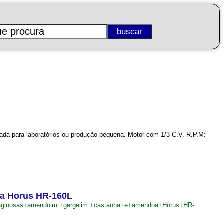
cada para laboratórios ou produção pequena. Motor com 1/3 C.V. R.P.M:
oa Horus HR-160L
oleaginosas+amendoim.+gergelim.+castanha+e+amendoa+Horus+HR-