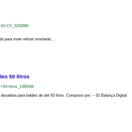
II+10+CV_3205885
o para moer refinar mostarda....
s 50 litros
50+litros_1385046
sadora para baldes de até 50 litros. Composto por: – 02 Balança Digital