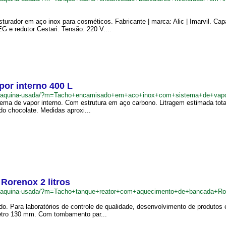
urador em aço inox para cosméticos. Fabricante | marca: Alic | Imarvil. Ca
 e redutor Cestari. Tensão: 220 V....
or interno 400 L
.br/maquina-usada/?m=Tacho+encamisado+em+aco+inox+com+sistema+de+vap
 de vapor interno. Com estrutura em aço carbono. Litragem estimada total: 3
do chocolate. Medidas aproxi...
Rorenox 2 litros
br/maquina-usada/?m=Tacho+tanque+reator+com+aquecimento+de+bancada+Ro
. Para laboratórios de controle de qualidade, desenvolvimento de produtos e
etro 130 mm. Com tombamento par...