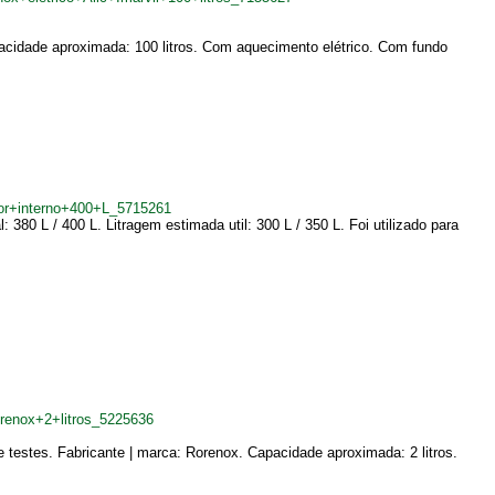
pacidade aproximada: 100 litros. Com aquecimento elétrico. Com fundo
or+interno+400+L_5715261
80 L / 400 L. Litragem estimada util: 300 L / 350 L. Foi utilizado para
renox+2+litros_5225636
 testes. Fabricante | marca: Rorenox. Capacidade aproximada: 2 litros.