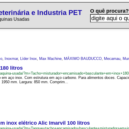
O quê procura?
terinária e Industria PET
quinas Usadas
so
,
Inoxmar
,
Líder Inox
,
Max Machine
,
MÁXIMO BAUDUCCO
,
Mecamau
,
Mun
80 litros
br/maquina-usada/?m=Tacho+misturador+encamisado+basculante+em+inox+180
em aço inox. Com estrutura em aço carbono. Para alimentos doces. Capacida
a: 1950 mm. Largura: 850 mm. Comprim...
nox elétrico Alic Imarvil 100 litros
br/maquina-usada/?m=Tanque+tacho+encamisado+basculante+misturador+em+in