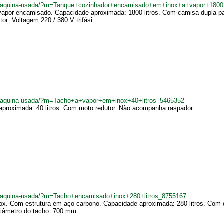
br/maquina-usada/?m=Tanque+cozinhador+encamisado+em+inox+a+vapor+1800
apor encamisado. Capacidade aproximada: 1800 litros. Com camisa dupla par
r: Voltagem 220 / 380 V trifási...
br/maquina-usada/?m=Tacho+a+vapor+em+inox+40+litros_5465352
proximada: 40 litros. Com moto redutor. Não acompanha raspador....
br/maquina-usada/?m=Tacho+encamisado+inox+280+litros_8755167
. Com estrutura em aço carbono. Capacidade aproximada: 280 litros. Com de
Diâmetro do tacho: 700 mm....