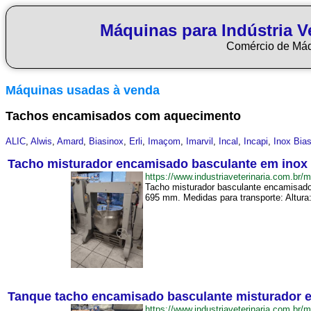
Máquinas para Indústria Ve
Comércio de Má
Máquinas usadas à venda
Tachos encamisados com aquecimento
ALIC
,
Alwis
,
Amard
,
Biasinox
,
Erli
,
Imaçom
,
Imarvil
,
Incal
,
Incapi
,
Inox Bia
Tacho misturador encamisado basculante em inox 1
https://www.industriaveterinaria.com.
Tacho misturador basculante encamisado 
695 mm. Medidas para transporte: Altur
Tanque tacho encamisado basculante misturador em i
https://www.industriaveterinaria.com.