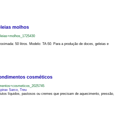
eleias molhos
leias+molhos_1725430
imada: 50 litros. Modelo: TA-50. Para a produção de doces, geleias e
 condimentos cosméticos
imentos+cosmeticos_2025745
pirax Sarco
,
Treu
rodutos líquidos, pastosos ou cremes que precisam de aquecimento, pressão,