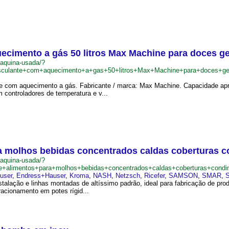
ecimento a gás 50 litros Max Machine para doces g
maquina-usada/?
culante+com+aquecimento+a+gas+50+litros+Max+Machine+para+doces+ge
 com aquecimento a gás. Fabricante / marca: Max Machine. Capacidade aprox
m controladores de temperatura e v...
ara molhos bebidas concentrados caldas coberturas
maquina-usada/?
de+alimentos+para+molhos+bebidas+concentrados+caldas+coberturas+cond
user
,
Endress+Hauser
,
Kroma
,
NASH
,
Netzsch
,
Ricefer
,
SAMSON
,
SMAR
,
S
nstalação e linhas montadas de altíssimo padrão, ideal para fabricação de p
acionamento em potes rígid...