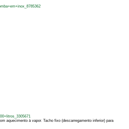
+bomba+em+inox_8785362
00+litros_3305671
m aquecimento à vapor. Tacho fixo (descarregamento inferior) para