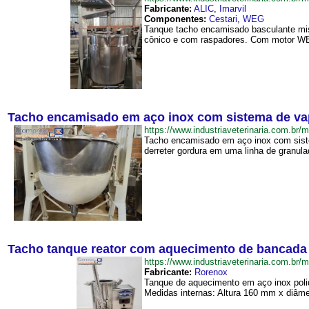
Fabricante:
ALIC
,
Imarvil
Componentes:
Cestari
,
WEG
Tanque tacho encamisado basculante mist
cônico e com raspadores. Com motor WEG
Tacho encamisado em aço inox com sistema de vap
https://www.industriaveterinaria.com
Tacho encamisado em aço inox com sistema
derreter gordura em uma linha de granula
Tacho tanque reator com aquecimento de bancada 
https://www.industriaveterinaria.com.
Fabricante:
Rorenox
Tanque de aquecimento em aço inox polido
Medidas internas: Altura 160 mm x diâm