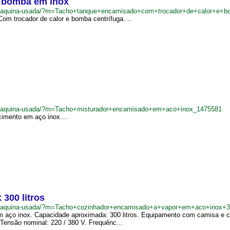
e bomba em inox
.br/maquina-usada/?m=Tacho+tanque+encamisado+com+trocador+de+calor+e
m trocador de calor e bomba centrífuga....
br/maquina-usada/?m=Tacho+misturador+encamisado+em+aco+inox_1475581
imento em aço inox....
300 litros
br/maquina-usada/?m=Tacho+cozinhador+encamisado+a+vapor+em+aco+inox+3
 aço inox. Capacidade aproximada: 300 litros. Equipamento com camisa e co
 Tensão nominal: 220 / 380 V. Frequênc...