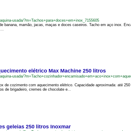
br/maquina-usada/?m=Tachos+para+doces+em+inox_7155605
e banana, mamão, jacas, maças e doces caseiros. Tacho em aço inox. Encam
...
ecimento elétrico Max Machine 250 litros
.br/maquina-usada/?m=Tacho+cozinhador+encamisado+em+aco+inox+com+aque
 de cozimento com aquecimento elétrico. Capacidade aproximada: até 250 lit
os de brigadeiro, cremes de chocolate e...
s geleias 250 litros Inoxmar