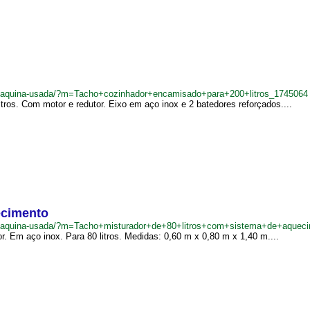
br/maquina-usada/?m=Tacho+cozinhador+encamisado+para+200+litros_1745064
ros. Com motor e redutor. Eixo em aço inox e 2 batedores reforçados....
ecimento
br/maquina-usada/?m=Tacho+misturador+de+80+litros+com+sistema+de+aque
 Em aço inox. Para 80 litros. Medidas: 0,60 m x 0,80 m x 1,40 m....