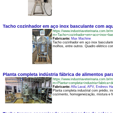
Tacho cozinhador em aço inox basculante com aqu
https://www.industriaveterinaria.com.br/
m=Tacho+cozinhador+em+aco+inox+bas
Fabricante:
Max Machine
Tacho cozinhador em aço inox basculante
molhos, entre outros. Quadro elétrico co
Planta completa indústria fábrica de alimentos p
https://www.industriaveterinaria.com.br/
m=Planta+completa+industria+fabrica+
Fabricante:
Alfa Laval
,
APV
,
Endress Ha
Planta completa industrial com prédio, i
cozimento, homogeneização, mistura e fr