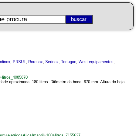
dinox
,
PRSUL
,
Rorenox
,
Serinox
,
Tortugan
,
West equipamentos
,
+litros_4085870
de aproximada: 180 litros. Diâmetro da boca: 670 mm. Altura do bojo:
ox+eletrico+Alic+Imarvil+100+litros_7155627