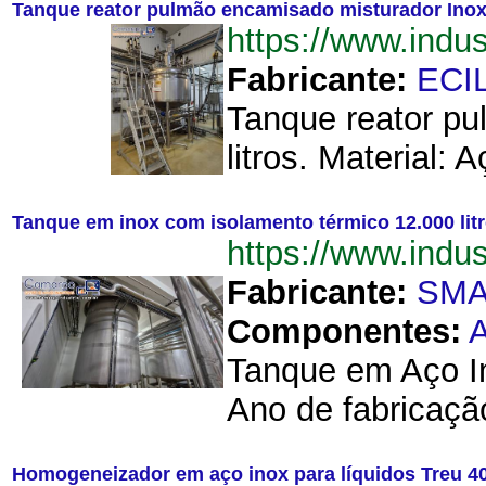
Tanque reator pulmão encamisado misturador Inox 
https://www.ind
Fabricante:
ECI
Tanque reator pu
litros. Material:
Tanque em inox com isolamento térmico 12.000 lit
https://www.ind
Fabricante:
SM
Componentes:
A
Tanque em Aço Ino
Ano de fabricaçã
Homogeneizador em aço inox para líquidos Treu 4