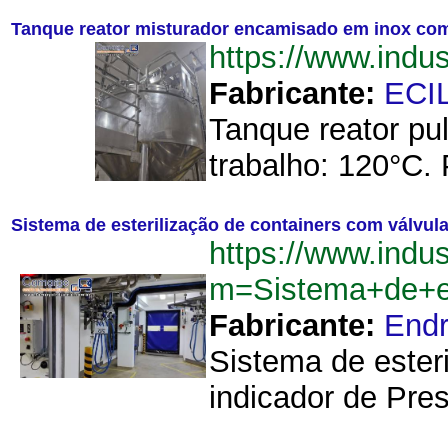
Tanque reator misturador encamisado em inox com 
https://www.ind
Fabricante:
ECI
Tanque reator pu
trabalho: 120°C. 
Sistema de esterilização de containers com válvul
https://www.indu
m=Sistema+de+es
Fabricante:
Endr
Sistema de ester
indicador de Pre