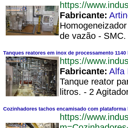
https://www.ind
Fabricante:
Arti
Homogeneizador F
de vazão - SMC. 
Tanques reatores em inox de processamento 1140 
https://www.ind
Fabricante:
Alfa
Tanque reator pa
litros. - 2 Agita
Cozinhadores tachos encamisado com plataforma b
https://www.indu
m=Cozinhadores