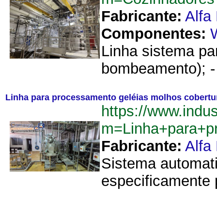
Fabricante:
Alfa
Componentes:
Linha sistema pa
bombeamento); - 
Linha para processamento geléias molhos cobertu
https://www.indu
m=Linha+para+p
Fabricante:
Alfa
Sistema automati
especificamente 