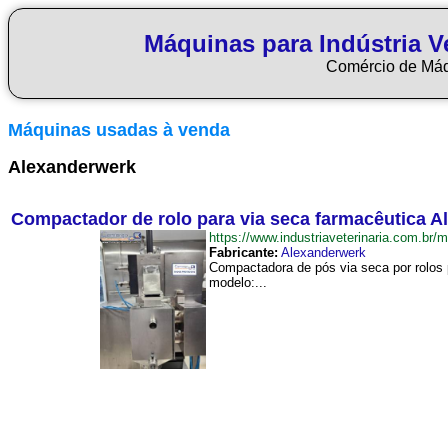
Máquinas para Indústria Ve
Comércio de Má
Máquinas usadas à venda
Alexanderwerk
Compactador de rolo para via seca farmacêutica 
https://www.industriaveterinaria.com.
Fabricante:
Alexanderwerk
Compactadora de pós via seca por rolos
modelo:...