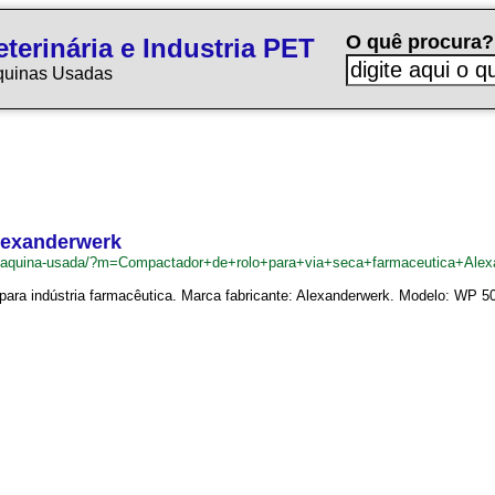
O quê procura?
terinária e Industria PET
quinas Usadas
Alexanderwerk
br/maquina-usada/?m=Compactador+de+rolo+para+via+seca+farmaceutica+Ale
 para indústria farmacêutica. Marca fabricante: Alexanderwerk. Modelo: WP