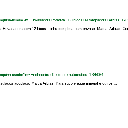
br/maquina-usada/?m=Envasadora+rotativa+12+bicos+e+tampadora+Arbras_17
va. Envasadora com 12 bicos. Linha completa para envase. Marca: Arbras. C
br/maquina-usada/?m=Enchedeira+12+bicos+automatica_1785064
ulados acoplada. Marca Arbras. Para suco e água mineral e outros....