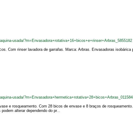
r/maquina-usada/?m=Envasadora+rotativa+16+bicos+e+rinser+Arbras_5855182
cos. Com rinser lavadora de garrafas. Marca: Arbras. Envasadoras isobárica 
br/maquina-usada/?m=Envasadora+hermetica+rotativa+28+bicos+Arbras_011584
vase e rosqueamento. Com 28 bicos de envase e 8 braços de rosqueamento. M
s podem alterar dependendo do pr...