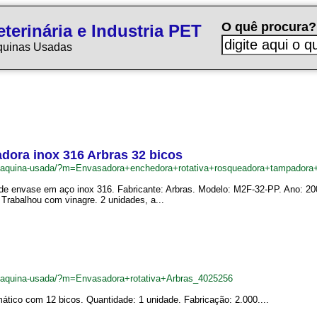
O quê procura?
terinária e Industria PET
quinas Usadas
dora inox 316 Arbras 32 bicos
br/maquina-usada/?m=Envasadora+enchedora+rotativa+rosqueadora+tampado
 de envase em aço inox 316. Fabricante: Arbras. Modelo: M2F-32-PP. Ano: 20
Trabalhou com vinagre. 2 unidades, a...
r/maquina-usada/?m=Envasadora+rotativa+Arbras_4025256
tico com 12 bicos. Quantidade: 1 unidade. Fabricação: 2.000....