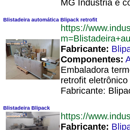
MG Industria e c
Blistadeira automática Blipack retrofit
https://www.indu
m=Blistadeira+au
Fabricante:
Blip
Componentes:
A
Embaladora termo
retrofit eletrôn
Fabricante: Blip
Blistadeira Blipack
https://www.indu
Fabricante:
Blip