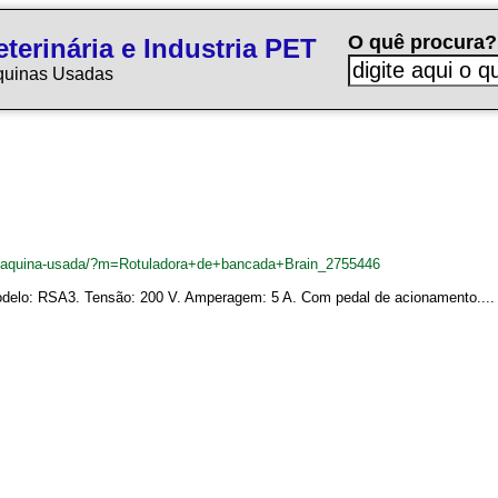
O quê procura?
terinária e Industria PET
quinas Usadas
br/maquina-usada/?m=Rotuladora+de+bancada+Brain_2755446
odelo: RSA3. Tensão: 200 V. Amperagem: 5 A. Com pedal de acionamento....