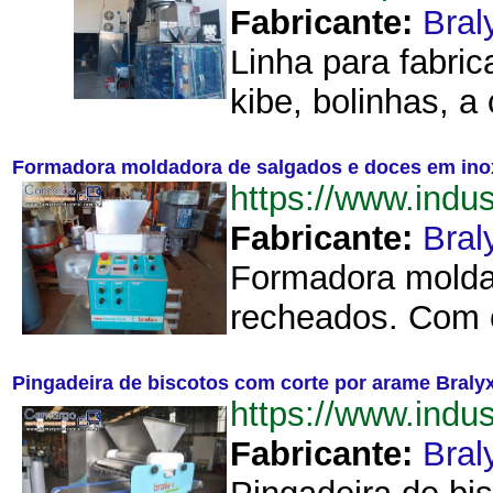
Fabricante:
Bral
Linha para fabri
kibe, bolinhas, 
Formadora moldadora de salgados e doces em ino
https://www.ind
Fabricante:
Bral
Formadora moldad
recheados. Com c
Pingadeira de biscotos com corte por arame Braly
https://www.ind
Fabricante:
Bral