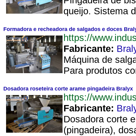
Pingadeira de bi
queijo. Sistema d
Formadora e recheadora de salgados e doces Bral
https://www.ind
Fabricante:
Bral
Máquina de salga
Para produtos co
Dosadora roseteira corte arame pingadeira Bralyx
https://www.ind
Fabricante:
Bral
Dosadora corte e
(pingadeira), dos