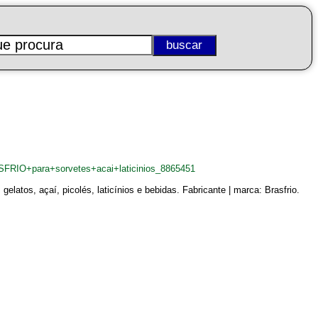
ASFRIO+para+sorvetes+acai+laticinios_8865451
atos, açaí, picolés, laticínios e bebidas. Fabricante | marca: Brasfrio.