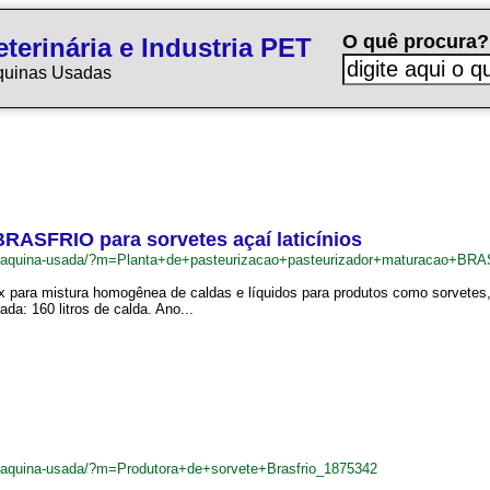
O quê procura?
terinária e Industria PET
quinas Usadas
BRASFRIO para sorvetes açaí laticínios
br/maquina-usada/?m=Planta+de+pasteurizacao+pasteurizador+maturacao+BR
 para mistura homogênea de caldas e líquidos para produtos como sorvetes, gel
: 160 litros de calda. Ano...
r/maquina-usada/?m=Produtora+de+sorvete+Brasfrio_1875342