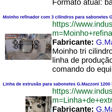
Formato atual: ba
Moinho refinador com 3 cilindros para sabonetes 
https://www.indu
m=Moinho+refin
Fabricante:
G.M
Moinho tri cilin
linha de produçã
comando do equi
Linha de extrusão para sabonetes G.Mazzoni 1200 
https://www.indu
m=Linha+de+ext
Fabricante:
G.M