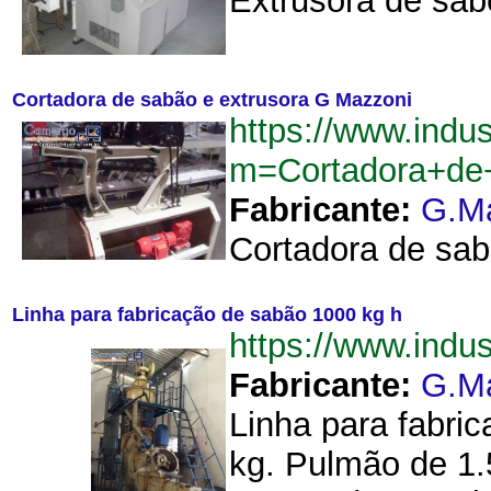
Extrusora de sab
Cortadora de sabão e extrusora G Mazzoni
https://www.indu
m=Cortadora+de
Fabricante:
G.M
Cortadora de sab
Linha para fabricação de sabão 1000 kg h
https://www.ind
Fabricante:
G.M
Linha para fabri
kg. Pulmão de 1.5