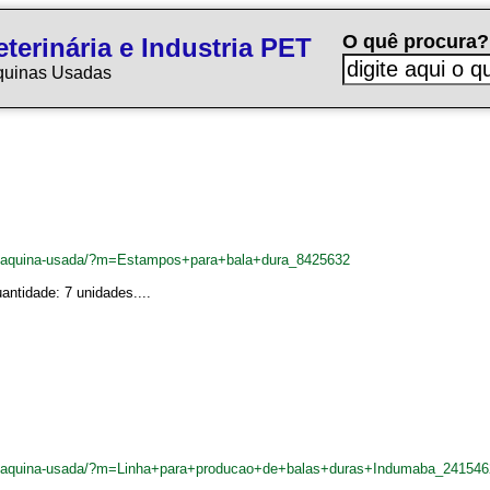
O quê procura?
terinária e Industria PET
quinas Usadas
br/maquina-usada/?m=Estampos+para+bala+dura_8425632
antidade: 7 unidades....
br/maquina-usada/?m=Linha+para+producao+de+balas+duras+Indumaba_241546