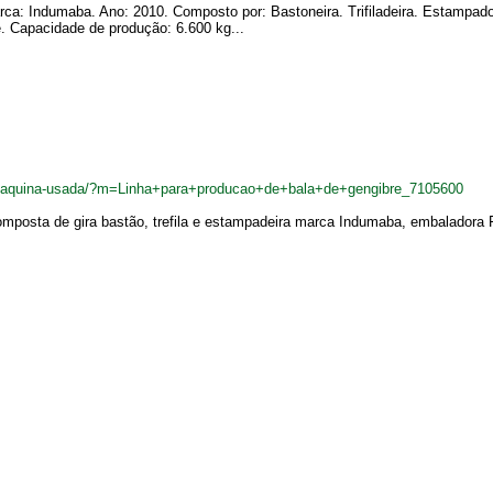
arca: Indumaba. Ano: 2010. Composto por: Bastoneira. Trifiladeira. Estampad
re. Capacidade de produção: 6.600 kg...
br/maquina-usada/?m=Linha+para+producao+de+bala+de+gengibre_7105600
omposta de gira bastão, trefila e estampadeira marca Indumaba, embaladora 