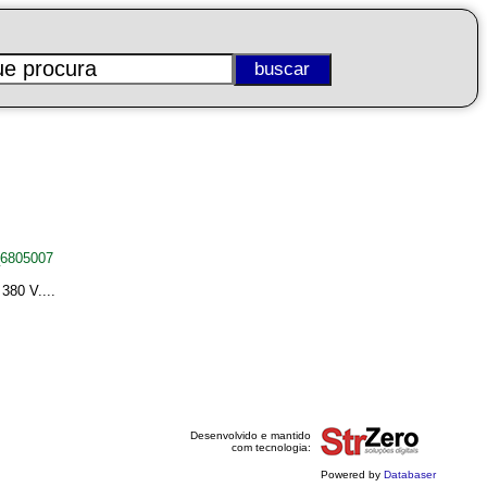
_6805007
380 V....
Desenvolvido e mantido
com tecnologia:
Powered by
Databaser