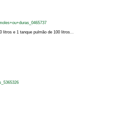
s+moles+ou+duras_0465737
itros e 1 tanque pulmão de 100 litros...
as_5365326