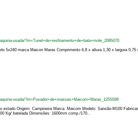
br/maquina-usada/?m=Tunel+de+resfriamento+de+bala+mole_2085070
elo 5x240 marca Maicon Maras Comprimento 6,8 x altura 1,30 x largura 0,75 
.br/maquina-usada/?m=Puxador+de+massas+Maicom+Maras_1255588
no estado Origem: Campineira Marca: Maicom Modelo: Sansão-M100 Fabrican
100 Kg/ batelada Dimensões: 1600mm comp./170...