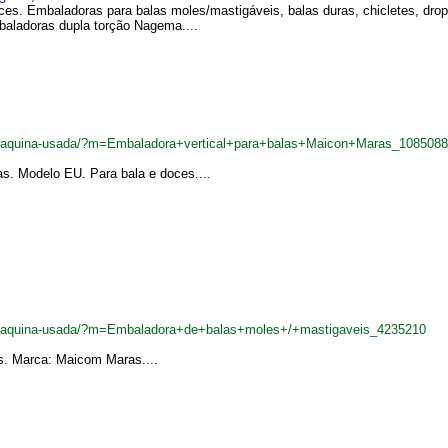
ces. Embaladoras para balas moles/mastigáveis, balas duras, chicletes, dro
aladoras dupla torção Nagema....
br/maquina-usada/?m=Embaladora+vertical+para+balas+Maicon+Maras_1085088
s. Modelo EU. Para bala e doces....
br/maquina-usada/?m=Embaladora+de+balas+moles+/+mastigaveis_4235210
s. Marca: Maicom Maras....