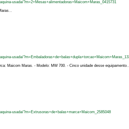
.br/maquina-usada/?m=2+Mesas+alimentadoras+Maicom+Maras_0415731
aras...
.br/maquina-usada/?m=Embaladoras+de+balas+dupla+torcao+Maicom+Maras_1
arca: Maicom Maras. - Modelo: MW 700. - Cinco unidade desse equipamento..
br/maquina-usada/?m=Extrusoras+de+balas+marca+Maicom_2585048