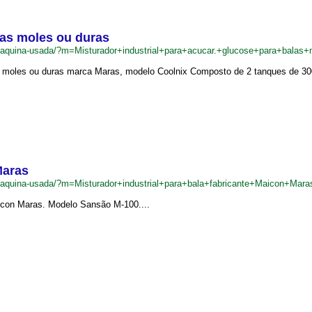
las moles ou duras
r/maquina-usada/?m=Misturador+industrial+para+acucar.+glucose+para+bala
s moles ou duras marca Maras, modelo Coolnix Composto de 2 tanques de 300 l
Maras
r/maquina-usada/?m=Misturador+industrial+para+bala+fabricante+Maicon+Mar
aicon Maras. Modelo Sansão M-100....