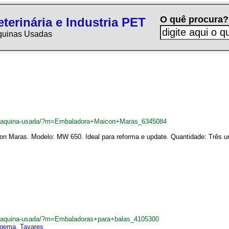
O quê procura?
terinária e Industria PET
quinas Usadas
br/maquina-usada/?m=Embaladora+Maicon+Maras_6345084
on Maras. Modelo: MW 650. Ideal para reforma e update. Quantidade: Três u
br/maquina-usada/?m=Embaladoras+para+balas_4105300
gema
,
Tavares