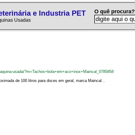
O quê procura?
terinária e Industria PET
quinas Usadas
br/maquina-usada/?m=Tachos+bola+em+aco+inox+Maincal_0785858
ximada de 100 litros para doces em geral, marca Maincal...