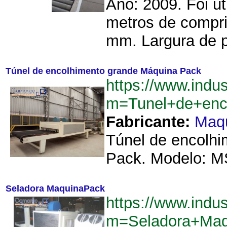
Ano: 2009. Foi u
metros de compr
mm. Largura de 
Túnel de encolhimento grande Máquina Pack
https://www.indu
m=Tunel+de+enc
Fabricante:
Maq
Túnel de encolhi
Pack. Modelo: MS
Seladora MaquinaPack
https://www.indu
m=Seladora+Maq