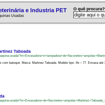
O quê procura?
terinária e Industria PET
quinas Usadas
artinez Taboada
.br/maquina-usada/?m=Envasadora+e+tampadora+de+flaconetes+ampolas+Mar
 com batoque. Marca: Martinez Taboada. Modelo tipo: Ife – 77. Envasa até 30
ada
br/maquina-usada/?m=Envasadora+de+flaconetes+ampolas+Martinez+Taboada