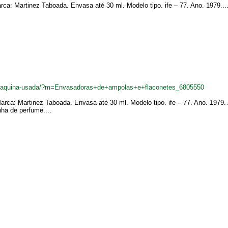
ca: Martinez Taboada. Envasa até 30 ml. Modelo tipo. ife – 77. Ano. 1979...
br/maquina-usada/?m=Envasadoras+de+ampolas+e+flaconetes_6805550
rca: Martinez Taboada. Envasa até 30 ml. Modelo tipo. ife – 77. Ano. 1979.
ha de perfume....