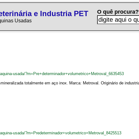
O quê procura?
terinária e Industria PET
quinas Usadas
r/maquina-usada/?m=Pre+determinador+volumetrico+Metroval_6635453
ineralizada totalmente em aço inox. Marca: Metroval. Originário de industria
r/maquina-usada/?m=Predeterminador+volumetrico+Metroval_8425513