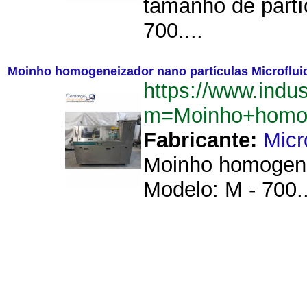
tamanho de partí
700....
Moinho homogeneizador nano partículas Microflui
https://www.indu
m=Moinho+homoge
Fabricante:
Micr
Moinho homogenei
Modelo: M - 700..