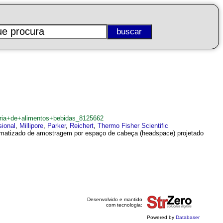
tria+de+alimentos+bebidas_8125662
sional
,
Millipore
,
Parker
,
Reichert
,
Thermo Fisher Scientific
omatizado de amostragem por espaço de cabeça (headspace) projetado
Desenvolvido e mantido
com tecnologia:
Powered by
Databaser