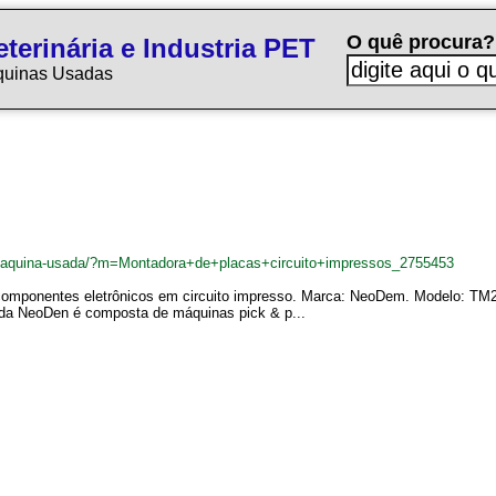
O quê procura?
terinária e Industria PET
quinas Usadas
br/maquina-usada/?m=Montadora+de+placas+circuito+impressos_2755453
omponentes eletrônicos em circuito impresso. Marca: NeoDem. Modelo: T
 da NeoDen é composta de máquinas pick & p...