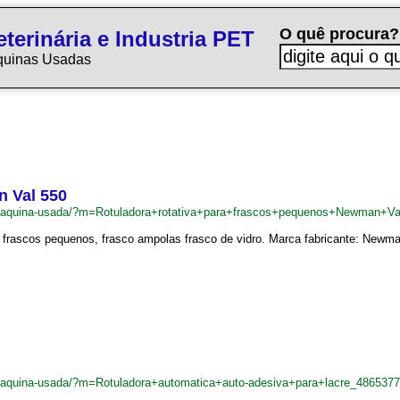
O quê procura?
terinária e Industria PET
quinas Usadas
n Val 550
br/maquina-usada/?m=Rotuladora+rotativa+para+frascos+pequenos+Newman+V
a frascos pequenos, frasco ampolas frasco de vidro. Marca fabricante: Newma
r/maquina-usada/?m=Rotuladora+automatica+auto-adesiva+para+lacre_4865377