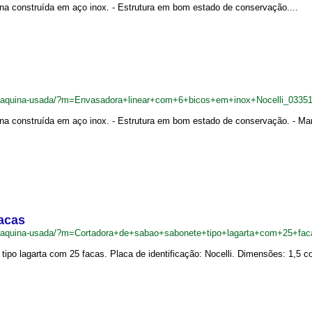
ina construída em aço inox. - Estrutura em bom estado de conservação....
br/maquina-usada/?m=Envasadora+linear+com+6+bicos+em+inox+Nocelli_0335
na construída em aço inox. - Estrutura em bom estado de conservação. - Marc
facas
br/maquina-usada/?m=Cortadora+de+sabao+sabonete+tipo+lagarta+com+25+fa
ipo lagarta com 25 facas. Placa de identificação: Nocelli. Dimensões: 1,5 c