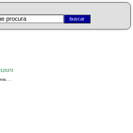
2125373
rac....