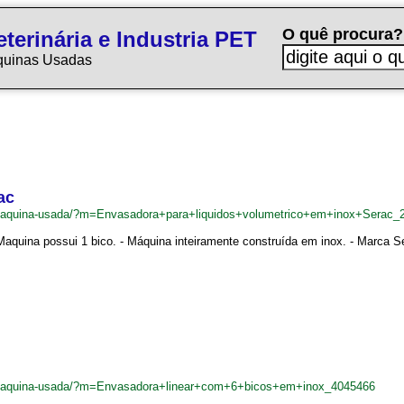
O quê procura?
terinária e Industria PET
quinas Usadas
ac
br/maquina-usada/?m=Envasadora+para+liquidos+volumetrico+em+inox+Serac_
Maquina possui 1 bico. - Máquina inteiramente construída em inox. - Marca Se
br/maquina-usada/?m=Envasadora+linear+com+6+bicos+em+inox_4045466