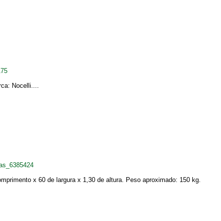
175
a: Nocelli....
cas_6385424
omprimento x 60 de largura x 1,30 de altura. Peso aproximado: 150 kg.