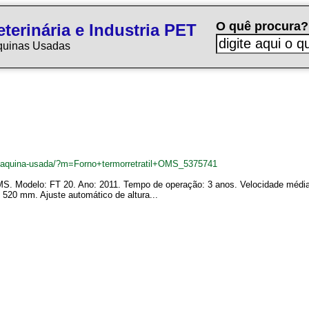
O quê procura?
terinária e Industria PET
quinas Usadas
r/maquina-usada/?m=Forno+termorretratil+OMS_5375741
OMS. Modelo: FT 20. Ano: 2011. Tempo de operação: 3 anos. Velocidade média
20 mm. Ajuste automático de altura...