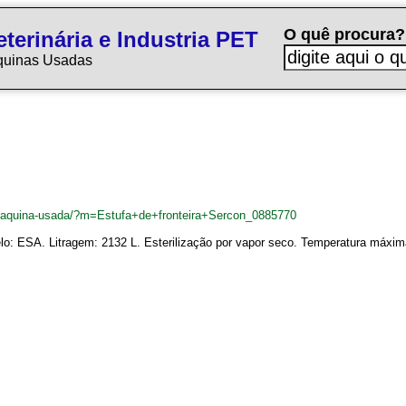
O quê procura?
terinária e Industria PET
quinas Usadas
r/maquina-usada/?m=Estufa+de+fronteira+Sercon_0885770
elo: ESA. Litragem: 2132 L. Esterilização por vapor seco. Temperatura máxim