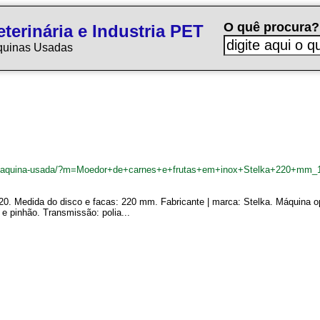
O quê procura?
terinária e Industria PET
quinas Usadas
.br/maquina-usada/?m=Moedor+de+carnes+e+frutas+em+inox+Stelka+220+mm_
20. Medida do disco e facas: 220 mm. Fabricante | marca: Stelka. Máquina o
 e pinhão. Transmissão: polia...