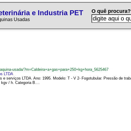
O quê procura?
terinária e Industria PET
quinas Usadas
br/maquina-usada/?m=Caldeira+a+gas+para+250+kg+hora_5625467
ços LTDA
as e serviços LTDA. Ano: 1995. Modelo: T - V 2- Fogotubular. Pressão de traba
kgv / h. Categoria B....