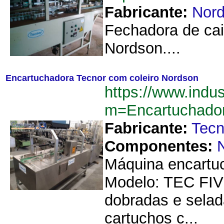
Fabricante:
Nor
Fechadora de cai
Nordson....
Encartuchadora Tecnor com coleiro Nordson
https://www.indu
m=Encartuchado
Fabricante:
Tecn
Componentes:
Máquina encartuc
Modelo: TEC FIV
dobradas e sela
cartuchos c...