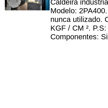
Caldeira industri
Modelo: 2PA400. 
nunca utilizado.
KGF / CM ². P.S:
Componentes: Sie