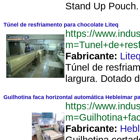
Stand Up Pouch. 
Túnel de resfriamento para chocolate Liteq
https://www.indu
m=Tunel+de+resf
Fabricante:
Lite
Túnel de resfria
largura. Dotado 
Guilhotina faca horizontal automática Hebleimar pa
https://www.indu
m=Guilhotina+fa
Fabricante:
Hebl
Guilhotina cortad