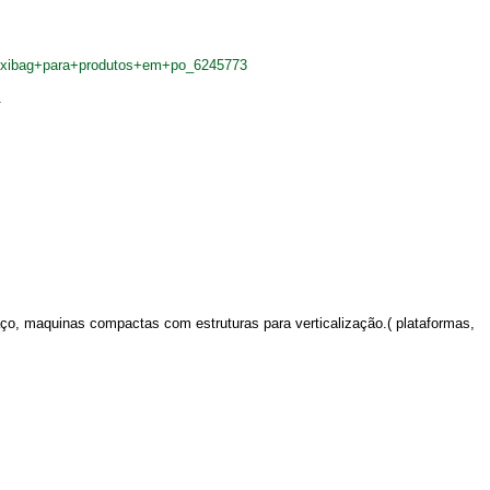
lexibag+para+produtos+em+po_6245773
.
ço, maquinas compactas com estruturas para verticalização.( plataformas,