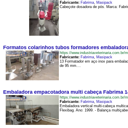
Fabricante:
Fabrima
,
Masipack
Cabeçote dosadora de pós. Marca: Fabri
Formatos colarinhos tubos formadores embaladora
https://www.industriaveterinaria.com.b
Fabricante:
Fabrima
,
Masipack
13 Formatador em aço inox para embalad
de 95 mm....
Embaladora empacotadora multi cabeça Fabrima 1
https://www.industriaveterinaria.com
Fabricante:
Fabrima
,
Masipack
Embaladora vertical multi-cabeça multic
Flexibag. Ano: 1999. - Balança multiçab