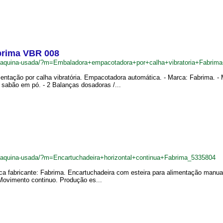
brima VBR 008
br/maquina-usada/?m=Embaladora+empacotadora+por+calha+vibratoria+Fabr
entação por calha vibratória. Empacotadora automática. - Marca: Fabrima. - 
abão em pó. - 2 Balanças dosadoras /...
r/maquina-usada/?m=Encartuchadeira+horizontal+continua+Fabrima_5335804
rca fabricante: Fabrima. Encartuchadeira com esteira para alimentação manu
Movimento continuo. Produção es...