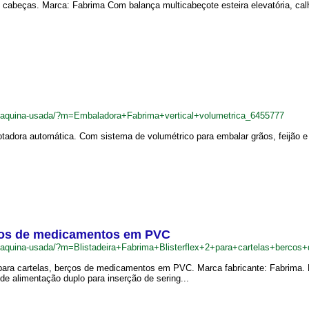
abeças. Marca: Fabrima Com balança multicabeçote esteira elevatória, calha 
r/maquina-usada/?m=Embaladora+Fabrima+vertical+volumetrica_6455777
tadora automática. Com sistema de volumétrico para embalar grãos, feijão e 
erços de medicamentos em PVC
br/maquina-usada/?m=Blistadeira+Fabrima+Blisterflex+2+para+cartelas+be
 para cartelas, berços de medicamentos em PVC. Marca fabricante: Fabrima. 
 alimentação duplo para inserção de sering...