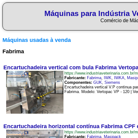
Máquinas para Indústria Ve
Comércio de Má
Máquinas usadas à venda
Fabrima
Encartuchadeira vertical com bula Fabrima Vertop
https://www.industriaveterinaria.com.
Fabricante:
Fabrima
,
IWK
,
IWKA
,
Masip
Componentes:
GUK
,
Siemens
Encartuchadeira vertical V.P continua pa
Fabrima. Modelo: Vertopac VP - 120 | Ve
Encartuchadeira horizontal contínua Fabrima CPF 
https://www.industriaveterinaria.com.
Fabricante:
Fabrima
,
Masipack