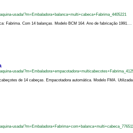
br/maquina-usada/?m=Embaladora+balanca+multi+cabeca+Fabrima_4405221
ca: Fabrima. Com 14 balanças. Modelo BCM 164. Ano de fabricação 1991....
a
br/maquina-usada/?m=Embaladora+empacotadora+multicabecotes+Fabrima_412
abeçotes de 14 cabeças. Empacotadora automática. Modelo FMA. Utilizada par
br/maquina-usada/?m=Embaladora+Fabrima+com+balanca+multi+cabeca_77651