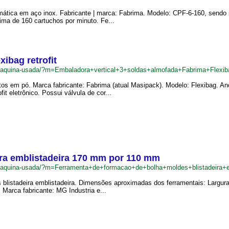
omática em aço inox. Fabricante | marca: Fabrima. Modelo: CPF-6-160, send
ma de 160 cartuchos por minuto. Fe...
ibag retrofit
r/maquina-usada/?m=Embaladora+vertical+3+soldas+almofada+Fabrima+Flexib
tos em pó. Marca fabricante: Fabrima (atual Masipack). Modelo: Flexibag. An
it eletrônico. Possui válvula de cor...
ira emblistadeira 170 mm por 110 mm
.br/maquina-usada/?m=Ferramenta+de+formacao+de+bolha+moldes+blistadei
 blistadeira emblistadeira. Dimensões aproximadas dos ferramentais: Largu
Marca fabricante: MG Industria e...