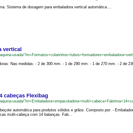
ma. Sistema de dosagem para embaladora vertical automática....
 vertical
r/maquina-usada/?m=Formatos+colarinhos+tubos+formadores+embaladora+vert
oras: Nas medidas: - 2 de 300 mm. - 1 de 290 mm. - 1 de 270 mm. - 2 de 23
4 cabeças Flexibag
.br/maquina-usada/?m=Embaladora+empacotadora+multi+cabeca+Fabrima+14+
abeçote automática para produtos sólidos e grãos. Composto por: - Embalad
ecas multi-cabeça com 14 balanças. Fab...