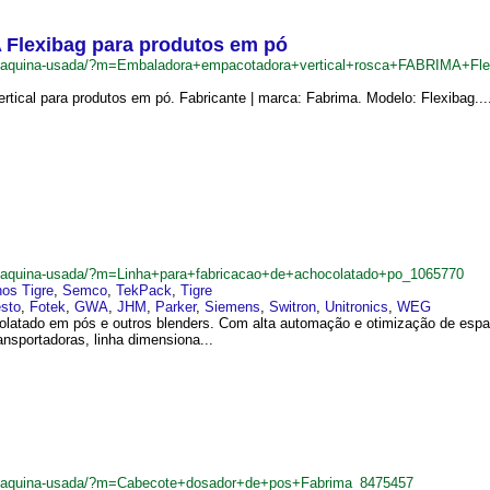
 Flexibag para produtos em pó
.br/maquina-usada/?m=Embaladora+empacotadora+vertical+rosca+FABRIMA+F
ical para produtos em pó. Fabricante | marca: Fabrima. Modelo: Flexibag...
br/maquina-usada/?m=Linha+para+fabricacao+de+achocolatado+po_1065770
os Tigre
,
Semco
,
TekPack
,
Tigre
sto
,
Fotek
,
GWA
,
JHM
,
Parker
,
Siemens
,
Switron
,
Unitronics
,
WEG
olatado em pós e outros blenders. Com alta automação e otimização de espa
nsportadoras, linha dimensiona...
br/maquina-usada/?m=Cabecote+dosador+de+pos+Fabrima_8475457