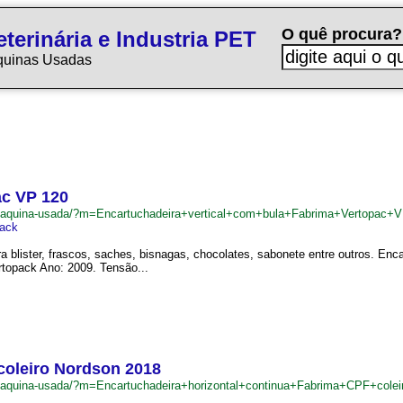
O quê procura?
terinária e Industria PET
quinas Usadas
ac VP 120
br/maquina-usada/?m=Encartuchadeira+vertical+com+bula+Fabrima+Vertopac
ack
ra blister, frascos, saches, bisnagas, chocolates, sabonete entre outros. Enc
rtopack Ano: 2009. Tensão...
coleiro Nordson 2018
br/maquina-usada/?m=Encartuchadeira+horizontal+continua+Fabrima+CPF+col