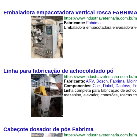
Embaladora empacotadora vertical rosca FABRIMA
https://www.industriaveterinaria.com
Fabricante:
Fabrima
Embaladora empacotadora envasadora vert
Linha para fabricação de achocolatado pó
https://www.industriaveterinaria.com.
Fabricante:
ARV
,
Bosch
,
Fabrima
,
Moinh
Componentes:
Coel
,
Dakol
,
Danfoss
,
Fe
Linha completa para fabricação de achoc
mezanino, elevador, conexões, roscas tra
Cabeçote dosador de pós Fabrima
https://www.industriaveterinaria.com.