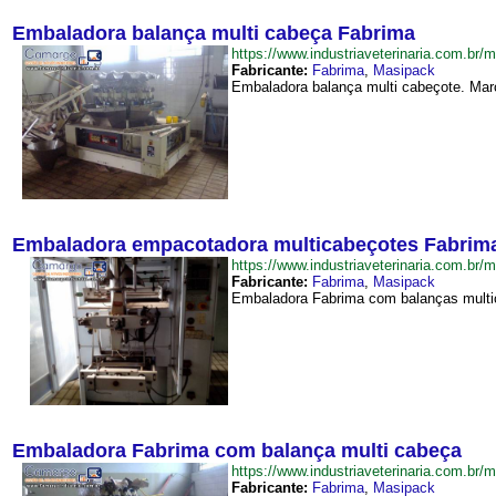
Embaladora balança multi cabeça Fabrima
https://www.industriaveterinaria.com.
Fabricante:
Fabrima
,
Masipack
Embaladora balança multi cabeçote. Mar
Embaladora empacotadora multicabeçotes Fabrim
https://www.industriaveterinaria.com.
Fabricante:
Fabrima
,
Masipack
Embaladora Fabrima com balanças multic
Embaladora Fabrima com balança multi cabeça
https://www.industriaveterinaria.com.
Fabricante:
Fabrima
,
Masipack