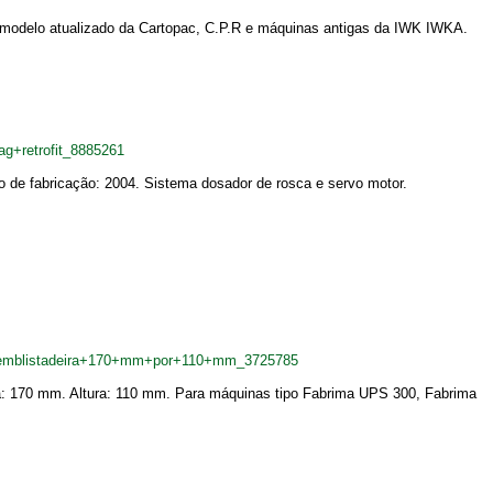
o modelo atualizado da Cartopac, C.P.R e máquinas antigas da IWK IWKA.
ag+retrofit_8885261
o de fabricação: 2004. Sistema dosador de rosca e servo motor.
ra+emblistadeira+170+mm+por+110+mm_3725785
ra: 170 mm. Altura: 110 mm. Para máquinas tipo Fabrima UPS 300, Fabrima