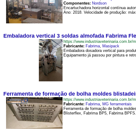
Componentes:
Nordson
Encartuchadora horizontal contínua aut
Ano: 2018. Velocidade de produção: máxi
Embaladora vertical 3 soldas almofada Fabrima Flex
https://www.industriaveterinaria.com.b
Fabricante:
Fabrima
,
Masipack
Embaladora dosadora vertical para produ
Equipamento já passou por pintura e retrof
Ferramenta de formação de bolha moldes blistade
https://www.industriaveterinaria.com
Fabricante:
Fabrima
,
MG ferramentais
Ferramenta de formação de bolha moldes
Blisterflex, Fabrima BP5, Fabrima BPFS. 