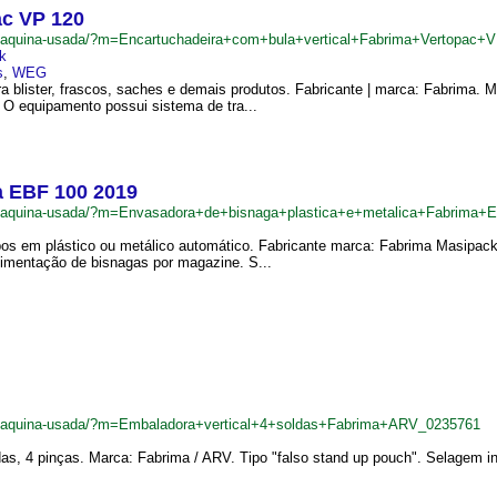
ac VP 120
br/maquina-usada/?m=Encartuchadeira+com+bula+vertical+Fabrima+Vertopac
k
s
,
WEG
ra blister, frascos, saches e demais produtos. Fabricante | marca: Fabrima. 
 O equipamento possui sistema de tra...
a EBF 100 2019
.br/maquina-usada/?m=Envasadora+de+bisnaga+plastica+e+metalica+Fabrim
os em plástico ou metálico automático. Fabricante marca: Fabrima Masipack
alimentação de bisnagas por magazine. S...
br/maquina-usada/?m=Embaladora+vertical+4+soldas+Fabrima+ARV_0235761
s, 4 pinças. Marca: Fabrima / ARV. Tipo "falso stand up pouch". Selagem inf