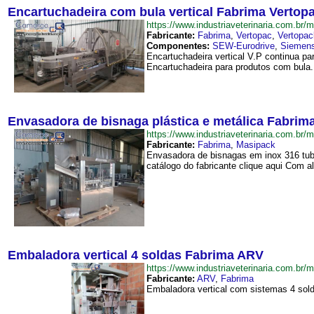
Encartuchadeira com bula vertical Fabrima Vertop
https://www.industriaveterinaria.com.
Fabricante:
Fabrima
,
Vertopac
,
Vertopac
Componentes:
SEW-Eurodrive
,
Siemen
Encartuchadeira vertical V.P continua pa
Encartuchadeira para produtos com bula.
Envasadora de bisnaga plástica e metálica Fabrim
https://www.industriaveterinaria.com
Fabricante:
Fabrima
,
Masipack
Envasadora de bisnagas em inox 316 tub
catálogo do fabricante clique aqui Com 
Embaladora vertical 4 soldas Fabrima ARV
https://www.industriaveterinaria.com.
Fabricante:
ARV
,
Fabrima
Embaladora vertical com sistemas 4 solda