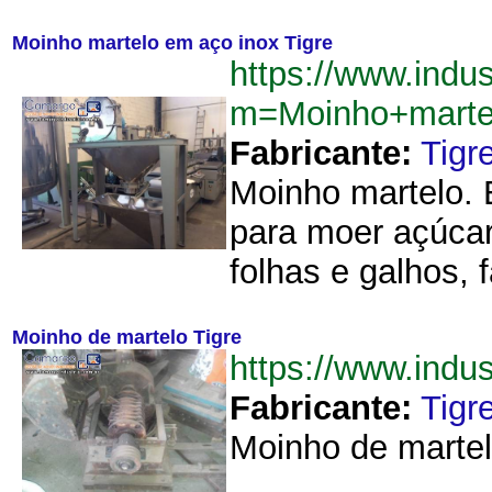
Moinho martelo em aço inox Tigre
https://www.indu
m=Moinho+marte
Fabricante:
Tigr
Moinho martelo. 
para moer açúcar
folhas e galhos, 
Moinho de martelo Tigre
https://www.ind
Fabricante:
Tigr
Moinho de martel