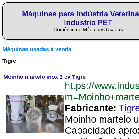
Máquinas para Indústria Veteriná
Industria PET
Comércio de Máquinas Usadas
Máquinas usadas à venda
Tigre
Moinho martelo inox 2 cv Tigre
https://www.indu
m=Moinho+marte
Fabricante:
Tigr
Moinho martelo un
Capacidade aprox