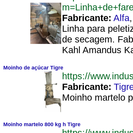
m=Linha+de+far
Fabricante:
Alfa
Linha para peleti
de secagem. Fabri
Kahl Amandus Kah
Moinho de açúcar Tigre
https://www.ind
Fabricante:
Tigr
Moinho martelo pa
Moinho martelo 800 kg h Tigre
https://www.indu