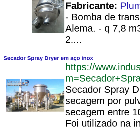
Fabricante:
Plu
- Bomba de transf
Alema. - q 7,8 m3
2....
Secador Spray Dryer em aço inox
https://www.indu
m=Secador+Spra
Secador Spray Dr
secagem por pul
secagem entre 10
Foi utilizado na i