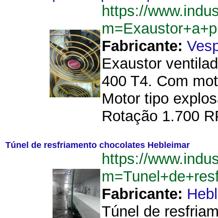
https://www.indu
m=Exaustor+a+p
Fabricante:
Vesp
Exaustor ventila
400 T4. Com moto
Motor tipo explos
Rotação 1.700 RP
Túnel de resfriamento chocolates Hebleimar
https://www.indu
m=Tunel+de+resf
Fabricante:
Hebl
Túnel de resfriam