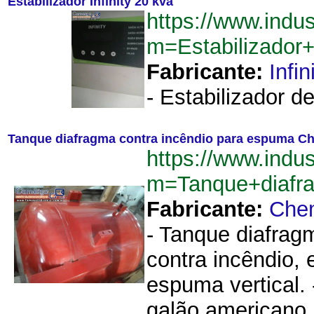
Estabilizador Infinity 20 kva
https://www.indu
m=Estabilizador
Fabricante:
Infin
- Estabilizador de
Tanque diafragma contra incêndio para espuma 
https://www.indu
m=Tanque+diafr
Fabricante:
Che
- Tanque diafrag
contra incêndio,
espuma vertical.
galão americano..