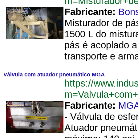
m=Misturador+d
Fabricante:
Bon
Misturador de pá
1500 L do mistur
pás é acoplado a 
transporte e arm
Válvula com atuador pneumático MGA
https://www.indu
m=Valvula+com+
Fabricante:
MG
- Válvula de esfe
Atuador pneumáti