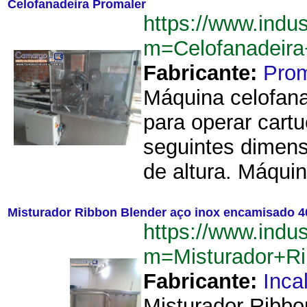
Celofanadeira Promaler
https://www.indu
m=Celofanadeir
Fabricante:
Prom
Máquina celofana
para operar cartu
seguintes dimen
de altura. Máquin
Misturador Ribbon Blender aço inox encamisado 4
https://www.indu
m=Misturador+R
Fabricante:
Inca
Misturador Ribbo