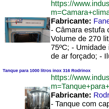
https://www.indu
m=Camara+clima
Fabricante:
Fan
- Câmara estufa 
Volume de 270 lit
75ºC; - Umidade 
de ar forçado; - I
Tanque para 1000 litros inox 316 Rodrinox
https://www.indu
m=Tanque+para+
Fabricante:
Rodr
- Tanque com cap