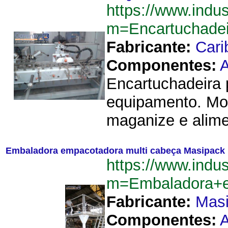
https://www.indu
m=Encartuchadei
Fabricante:
Cari
Componentes:
A
Encartuchadeira p
equipamento. Mo
maganize e alime
Embaladora empacotadora multi cabeça Masipack
https://www.indu
m=Embaladora+e
Fabricante:
Mas
Componentes:
A