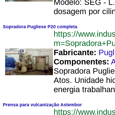
Modelo: SEG - L.
dosagem por cili
Sopradora Pugliese P20 completa
https://www.indu
m=Sopradora+Pu
Fabricante:
Pugl
Componentes:
A
Sopradora Puglie
Atos. Unidade hi
energia trabalhan
Prensa para vulcanização Astembor
https://www.indu