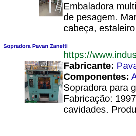
Embaladora mult
de pesagem. Mar
cabeça, estaleir
Sopradora Pavan Zanetti
https://www.ind
Fabricante:
Pava
Componentes:
A
Sopradora para g
Fabricação: 1997
cavidades. Produz