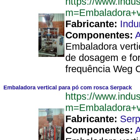
https://www.indu
m=Embaladora+v
Fabricante:
Ind
Componentes:
A
Embaladora vert
de dosagem e for
frequência Weg C
Embaladora vertical para pó com rosca Serpack
https://www.indu
m=Embaladora+v
Fabricante:
Ser
Componentes:
A