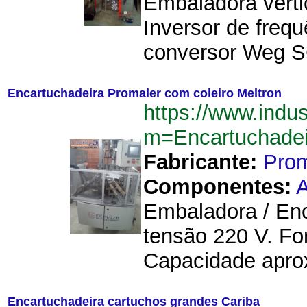
Embaladora verti
Inversor de freq
conversor Weg SC
Encartuchadeira Promaler com coleiro Meltron
https://www.indu
m=Encartuchadei
Fabricante:
Prom
Componentes:
A
Embaladora / Enc
tensão 220 V. Fo
Capacidade apro
Encartuchadeira cartuchos grandes Cariba