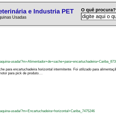
O quê procura?
terinária e Industria PET
quinas Usadas
br/maquina-usada/?m=Alimentador+de+sache+para+encartuchadeira+Cariba_87
e para encartuchadeira horizontal intermitente. Foi utilizado para alimenta
otor para pick de produto....
r/maquina-usada/?m=Encartuchadeira+horizontal+Cariba_7475246