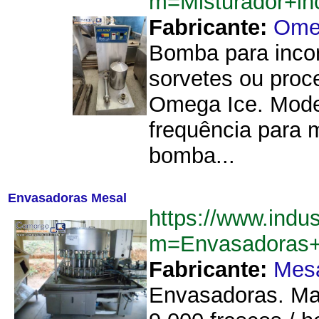
m=Misturador+i
Fabricante:
Ome
Bomba para incor
sorvetes ou pro
Omega Ice. Mode
frequência para m
bomba...
Envasadoras Mesal
https://www.indu
m=Envasadoras
Fabricante:
Mes
Envasadoras. Ma