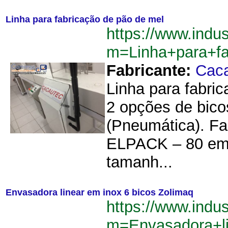
Linha para fabricação de pão de mel
https://www.indu
m=Linha+para+f
Fabricante:
Cac
Linha para fabri
2 opções de bico
(Pneumática). F
ELPACK – 80 emb
tamanh...
Envasadora linear em inox 6 bicos Zolimaq
https://www.indu
m=Envasadora+l