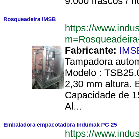
9.000 frascos / h
Rosqueadeira IMSB
https://www.indu
m=Rosqueadeir
Fabricante:
IMS
Tampadora automá
Modelo : TSB25.
2,30 mm altura. B
Capacidade de 15
Al...
Embaladora empacotadora Indumak PG 25
https://www.indu