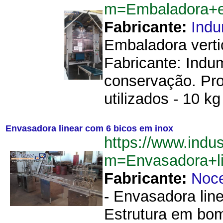
m=Embaladora+
Fabricante:
Ind
Embaladora verti
Fabricante: Ind
conservação. Pro
utilizados - 10 k
Envasadora linear com 6 bicos em inox
https://www.indu
m=Envasadora+l
Fabricante:
Noce
- Envasadora lin
Estrutura em bom