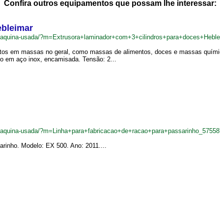
Confira outros equipamentos que possam lhe interessar:
ebleimar
br/maquina-usada/?m=Extrusora+laminador+com+3+cilindros+para+doces+Hebl
rodutos em massas no geral, como massas de alimentos, doces e massas quím
o em aço inox, encamisada. Tensão: 2...
br/maquina-usada/?m=Linha+para+fabricacao+de+racao+para+passarinho_5755
arinho. Modelo: EX 500. Ano: 2011....