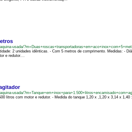
etros
.br/maquina-usada/?m=Duas+roscas+transportadoras+em+aco+inox+com+5+me
idade: 2 unidades idênticas. - Com 5 metros de comprimento. Medidas: - Diâ
r e redutor....
agitador
br/maquina-usada/?m=Tanque+em+inox+para+1.500+litros+encamisado+com+ag
litros com motor e redutor. - Medida do tanque 1,20 x ,1,20 x 3,14 x 1,40 : 4