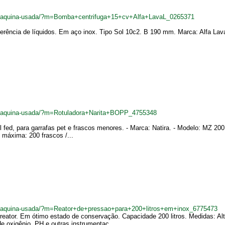
br/maquina-usada/?m=Bomba+centrifuga+15+cv+Alfa+LavaL_0265371
ferência de líquidos. Em aço inox. Tipo Sol 10c2. B 190 mm. Marca: Alfa Lava
br/maquina-usada/?m=Rotuladora+Narita+BOPP_4755348
oll fed, para garrafas pet e frascos menores. - Marca: Natira. - Modelo: MZ 20
 máxima: 200 frascos /...
br/maquina-usada/?m=Reator+de+pressao+para+200+litros+em+inox_6775473
rreator. Em ótimo estado de conservação. Capacidade 200 litros. Medidas: A
e oxigênio, PH e outras instrumentaç...