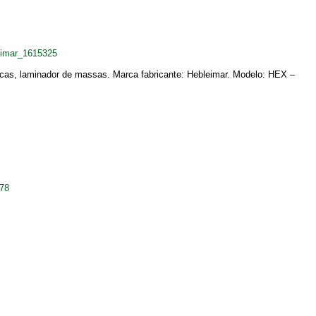
eimar_1615325
icas, laminador de massas. Marca fabricante: Hebleimar. Modelo: HEX –
878