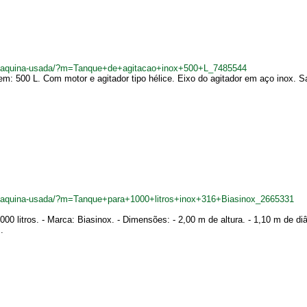
br/maquina-usada/?m=Tanque+de+agitacao+inox+500+L_7485544
m: 500 L. Com motor e agitador tipo hélice. Eixo do agitador em aço inox. Saí
br/maquina-usada/?m=Tanque+para+1000+litros+inox+316+Biasinox_2665331
 litros. - Marca: Biasinox. - Dimensões: - 2,00 m de altura. - 1,10 m de diâm
.