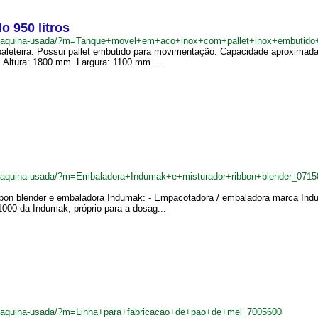
 950 litros
br/maquina-usada/?m=Tanque+movel+em+aco+inox+com+pallet+inox+embutido
aleteira. Possui pallet embutido para movimentação. Capacidade aproximada:
Altura: 1800 mm. Largura: 1100 mm....
br/maquina-usada/?m=Embaladora+Indumak+e+misturador+ribbon+blender_0715
ibbon blender e embaladora Indumak: - Empacotadora / embaladora marca In
000 da Indumak, próprio para a dosag...
br/maquina-usada/?m=Linha+para+fabricacao+de+pao+de+mel_7005600