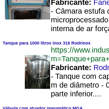
Fabricante:
Fan
- Câmara estufa 
microprocessado;
interna de ar forç
Tanque para 1000 litros inox 316 Rodrinox
https://www.indu
m=Tanque+para+
Fabricante:
Rodr
- Tanque com cap
m de diâmetro - 0
parte inferior....
Válvula com atuador pneumático MGA