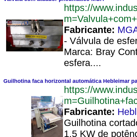
https://www.indu
m=Valvula+com+
Fabricante:
MG
- Válvula de esfe
Marca: Bray Cont
esfera....
Guilhotina faca horizontal automática Hebleimar pa
https://www.indu
m=Guilhotina+fa
Fabricante:
Hebl
Guilhotina cortad
1,5 KW de potênc