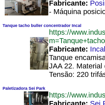
Fabricante:
Pos
- Máquina posicio
Tanque tacho buller concentrador Incal
https://www.indu
m=Tanque+tacho+
Fabricante:
Inca
Tanque encamisad
JAA 22. Material
Tensão: 220 trif
Paletizadora Sei Park
https://www.indu
Fabricante:
Sei 