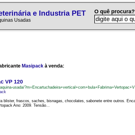
O quê procura?
terinária e Industria PET
quinas Usadas
abricante
Masipack
à venda:
ac VP 120
br/maquina-usada/?m=Encartuchadeira+vertical+com+bula+Fabrima+Vertopac
ack
ra blister, frascos, saches, bisnagas, chocolates, sabonete entre outros. Enc
rtopack Ano: 2009. Tensão...