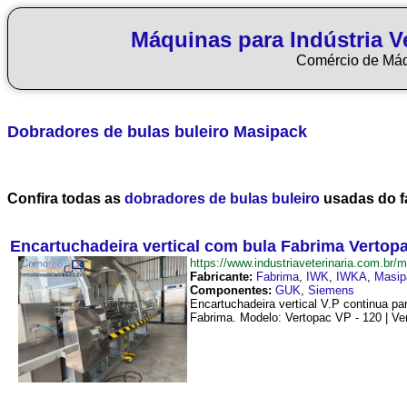
Máquinas para Indústria Ve
Comércio de Má
Dobradores de bulas buleiro
Masipack
Confira todas as
dobradores de bulas buleiro
usadas do f
Encartuchadeira vertical com bula Fabrima Vertop
https://www.industriaveterinaria.com.
Fabricante:
Fabrima
,
IWK
,
IWKA
,
Masip
Componentes:
GUK
,
Siemens
Encartuchadeira vertical V.P continua pa
Fabrima. Modelo: Vertopac VP - 120 | Ve