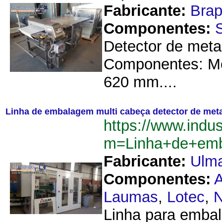
Fabricante:
Brap
Componentes:
Detector de meta
Componentes: Mot
620 mm....
Linha de embalagem multi cabeça detector de met
https://www.indu
m=Linha+de+emb
Fabricante:
Ulm
Componentes:
Laumas
,
Lotec
,
N
Linha para embal