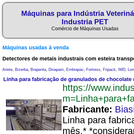
Máquinas para Indústria Veteriná
Industria PET
Comércio de Máquinas Usadas
Máquinas usadas à venda
Detectores de metais industrais com esteira transp
Ariete
,
Bizerba
,
Brapenta
,
Dinapam
,
Embrapac
,
Fortress
,
Fripack
,
IMD
,
Lo
Linha para fabricação de granulados de chocolate
https://www.indu
m=Linha+para+f
Fabricante:
Bias
Linha para fabri
mês.* *considera