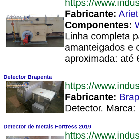
https://www.indu
Fabricante:
Arie
Componentes:
Linha completa p
amanteigados e c
aproximada: até 6
Detector Brapenta
https://www.indu
Fabricante:
Brap
Detector. Marca: 
Detector de metais Fortress 2019
https://www.ind