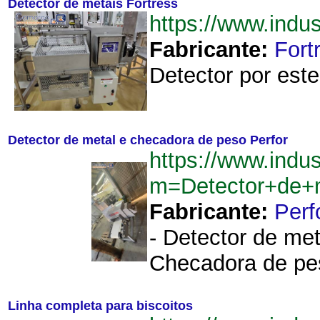
Detector de metais Fortress
https://www.indu
Fabricante:
Fort
Detector por este
Detector de metal e checadora de peso Perfor
https://www.indu
m=Detector+de+
Fabricante:
Perf
- Detector de me
Checadora de pes
Linha completa para biscoitos