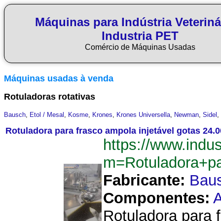
Máquinas para Indústria Veteriná
Industria PET
Comércio de Máquinas Usadas
Máquinas usadas à venda
Rotuladoras rotativas
Bausch
,
Etol / Mesal
,
Kosme
,
Krones
,
Krones Universella
,
Newman
,
Sidel
,
Rotuladora para frasco ampola injetável gotas 24.
https://www.indu
m=Rotuladora+pa
Fabricante:
Bau
Componentes:
A
Rotuladora para f