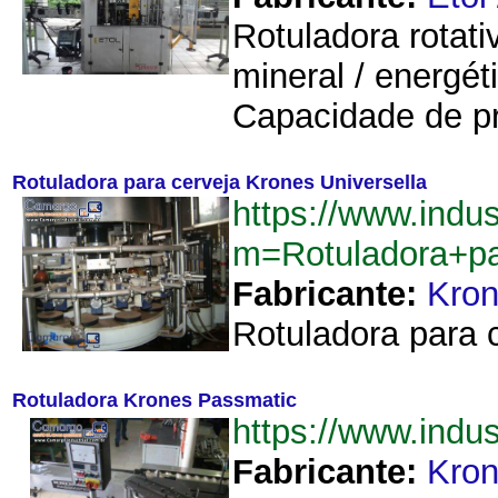
Rotuladora rotat
mineral / energét
Capacidade de pr
Rotuladora para cerveja Krones Universella
https://www.indu
m=Rotuladora+pa
Fabricante:
Kro
Rotuladora para 
Rotuladora Krones Passmatic
https://www.ind
Fabricante:
Kro