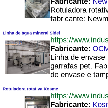
Fabricante:
New
Rotuladora rotat
fabricante: Newm
Linha de água mineral Sidel
https://www.ind
Fabricante:
OC
Linha de envase 
garrafas pet. Fa
de envase e tamp
Rotuladora rotativa Kosme
https://www.ind
Fabricante:
Kos