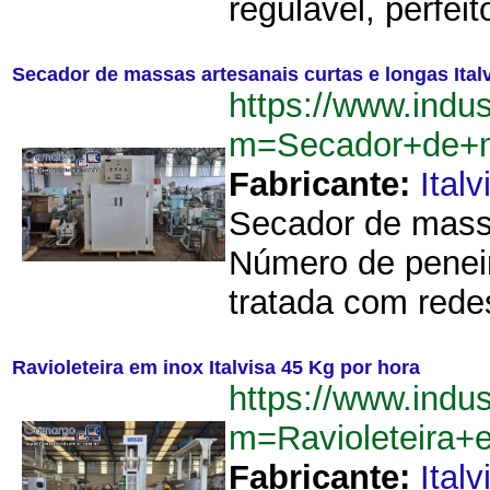
regulável, perfei
Secador de massas artesanais curtas e longas Ital
https://www.indu
m=Secador+de+m
Fabricante:
Italv
Secador de massa
Número de peneir
tratada com redes
Ravioleteira em inox Italvisa 45 Kg por hora
https://www.indu
m=Ravioleteira+
Fabricante:
Italv