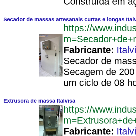
Construída em aç
Secador de massas artesanais curtas e longas Ital
https://www.indu
m=Secador+de+m
Fabricante:
Italv
Secador de massa
Secagem de 200 k
um ciclo de 08 h
Extrusora de massa Italvisa
https://www.indu
m=Extrusora+de
Fabricante:
Italv