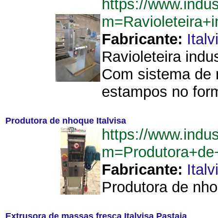
https://www.indu
m=Ravioleteira+i
Fabricante:
Italv
Ravioleteira indu
Com sistema de 
estampos no form
Produtora de nhoque Italvisa
https://www.indu
m=Produtora+de+
Fabricante:
Italv
Produtora de nhoq
Extrusora de massas fresca Italvisa Pastaia