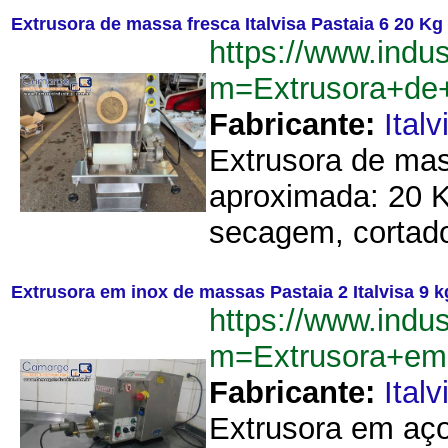
Extrusora de massa fresca Italvisa Pastaia 6 20 Kg 
https://www.indu
m=Extrusora+de
Fabricante:
Italv
Extrusora de mas
aproximada: 20 K
secagem, cortado
Extrusora em inox de massas Pastaia 2 Italvisa 9 k
https://www.indu
m=Extrusora+em
Fabricante:
Italv
Extrusora em aço