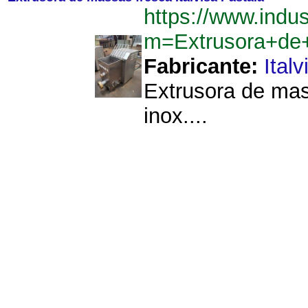
https://www.indu
m=Extrusora+de+
Fabricante:
Italv
Extrusora de mas
inox....