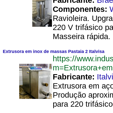
Fabricante:
Brae
Componentes:
Ravioleira. Upgr
220 V trifásico 
Masseira rápida. 
Extrusora em inox de massas Pastaia 2 Italvisa
https://www.indu
m=Extrusora+em
Fabricante:
Italv
Extrusora em aço
Produção aproxima
para 220 trifásic