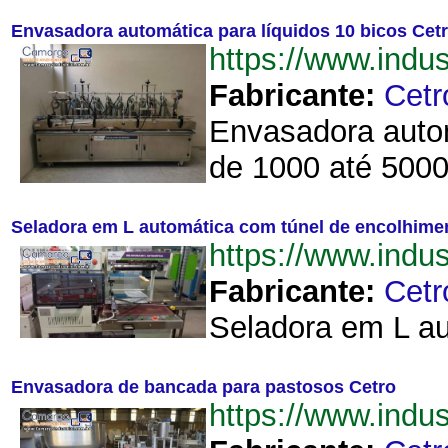
Envasadora automática para líquidos 10 bicos Cet
https://www.ind
Fabricante:
Cetr
Envasadora autom
de 1000 até 5000
Seladora em L automática com túnel de encolhime
https://www.ind
Fabricante:
Cetr
Seladora em L au
Envasadora de bancada para pastosos Cetro
https://www.ind