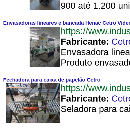
900 até 1.200 un
Envasadoras lineares e bancada Henac Cetro Video
https://www.ind
Fabricante:
Cetr
Envasadora linea
Produto envasado:
Fechadora para caixa de papelão Cetro
https://www.ind
Fabricante:
Cetr
Seladora para ca