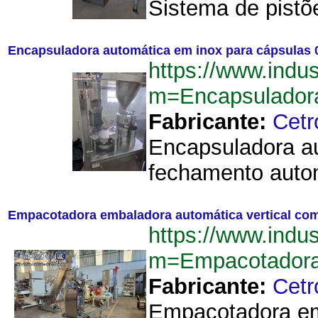
Sistema de pistõ
Encapsuladora automática em inox para cápsulas 0 
https://www.indu
m=Encapsulador
Fabricante:
Cetr
Encapsuladora a
fechamento autom
Empacotadora embaladora automática vertical co
https://www.indu
m=Empacotadora
Fabricante:
Cetr
Empacotadora emb