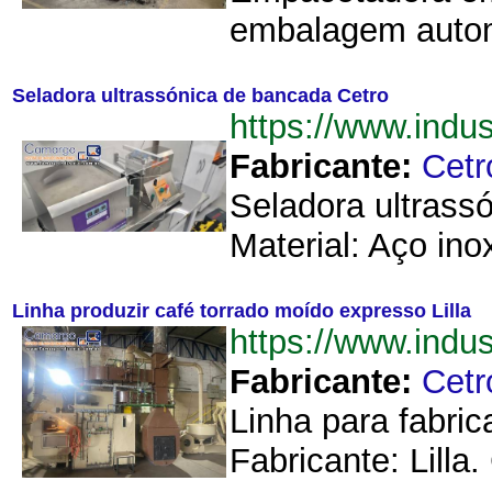
embalagem automá
Seladora ultrassónica de bancada Cetro
https://www.ind
Fabricante:
Cetr
Seladora ultrass
Material: Aço ino
Linha produzir café torrado moído expresso Lilla
https://www.indu
Fabricante:
Cetr
Linha para fabric
Fabricante: Lilla